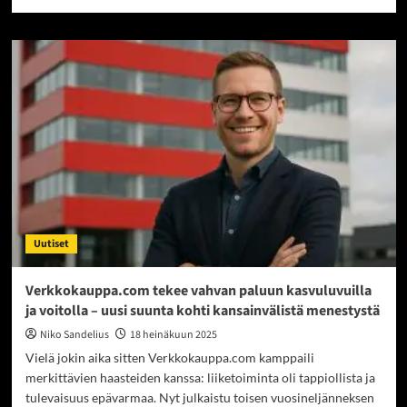
more
about
Orion
yllätti
sijoittajat
hurjalla
tuloksellaan
–
Nubeqa-
lääkkeen
myynti
lähes
tuplaantui
ja
Uutiset
osakekurssi
nousukiidossa
Verkkokauppa.com tekee vahvan paluun kasvuluvuilla
ja voitolla – uusi suunta kohti kansainvälistä menestystä
Niko Sandelius
18 heinäkuun 2025
Vielä jokin aika sitten Verkkokauppa.com kamppaili
merkittävien haasteiden kanssa: liiketoiminta oli tappiollista ja
tulevaisuus epävarmaa. Nyt julkaistu toisen vuosineljänneksen