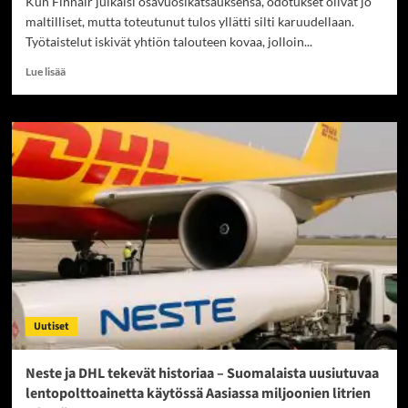
Kun Finnair julkaisi osavuosikatsauksensa, odotukset olivat jo
maltilliset, mutta toteutunut tulos yllätti silti karuudellaan.
Työtaistelut iskivät yhtiön talouteen kovaa, jolloin...
Read
Lue lisää
more
about
Finnairin
kevään
myrsky:
Työtaistelut
romahduttivat
tuloksen
ja
ravistivat
sijoittajia
Uutiset
Neste ja DHL tekevät historiaa – Suomalaista uusiutuvaa
lentopolttoainetta käytössä Aasiassa miljoonien litrien