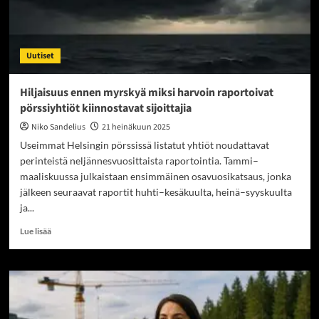
Uutiset
Hiljaisuus ennen myrskyä miksi harvoin raportoivat
pörssiyhtiöt kiinnostavat sijoittajia
Niko Sandelius
21 heinäkuun 2025
Useimmat Helsingin pörssissä listatut yhtiöt noudattavat
perinteistä neljännesvuosittaista raportointia. Tammi–
maaliskuussa julkaistaan ensimmäinen osavuosikatsaus, jonka
jälkeen seuraavat raportit huhti–kesäkuulta, heinä–syyskuulta
ja...
Read
Lue lisää
more
about
Hiljaisuus
ennen
myrskyä
miksi