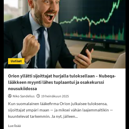
ja
metsäsektori
uudessa
nousussa
Jasmin
Hamid
näkee
sijoittajalle
tilaisuuden
juuri
nyt
Uutiset
Orion yllätti sijoittajat hurjalla tuloksellaan – Nubeqa-
lääkkeen myynti lähes tuplaantui ja osakekurssi
nousukiidossa
Niko Sandelius
19 heinäkuun 2025
Kun suomalainen lääkefirma Orion julkaisee tuloksensa,
sijoittajat ympäri maan — ja miksei vähän laajemmaltikin —
kuuntelevat tarkemmin. Ja nyt, jälleen...
Read
Lue lisää