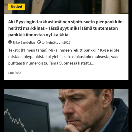
Uutiset
Aki Pyysingin tarkkasilmäinen sijoitusveto pienpankkiin
herätti markkinat – tässä syyt miksi tämä tuntematon
pankki kiinnostaa nyt kaikkia
Niko Sandelius
14 heinäkuun 2025
Teksti: (Nimesi tähän) Mikä ihmeen “eliittipankki”? Kyse ei ole
mistään ökypankista tai ylellisestä asiakaskokemuksesta, vaan
puhtaasti numeroista. Tämä Suomessa listattu...
Read
Lue lisää
more
about
Aki
Pyysingin
tarkkasilmäinen
sijoitusveto
pienpankkiin
herätti
markkinat
–