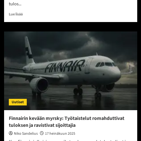
tulos...
Read
Lue lisää
more
about
Verkkokauppa.com
tekee
vahvan
paluun
kasvuluvuilla
ja
voitolla
–
uusi
suunta
kohti
kansainvälistä
Uutiset
menestystä
Finnairin kevään myrsky: Työtaistelut romahduttivat
tuloksen ja ravistivat sijoittajia
Niko Sandelius
17 heinäkuun 2025