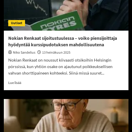
tässä
syyt
miksi
tämä
Uutiset
tuntematon
pankki
kiinnostaa
Nokian Renkaat sijoitustuulessa – voiko piensijoittaja
nyt
hyödyntää kurssipudotuksen mahdollisuutena
kaikkia
Niko Sandelius
13 heinäkuun 2025
Nokian Renkaat on noussut kiivaasti otsikoihin Helsingin
pörssissä, kun yhtiön osake on ajautunut poikkeuksellisen
vahvan shorttipaineen kohteeksi. Siinä missä suuret...
Read
Lue lisää
more
about
Nokian
Renkaat
sijoitustuulessa
–
voiko
piensijoittaja