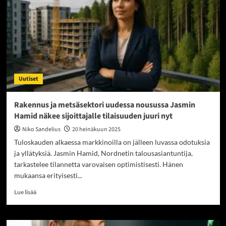
harvoin
raportoivat
pörssiyhtiöt
kiinnostavat
sijoittajia
Uutiset
Rakennus ja metsäsektori uudessa nousussa Jasmin
Hamid näkee sijoittajalle tilaisuuden juuri nyt
Niko Sandelius
20 heinäkuun 2025
Tuloskauden alkaessa markkinoilla on jälleen luvassa odotuksia
ja yllätyksiä. Jasmin Hamid, Nordnetin talousasiantuntija,
tarkastelee tilannetta varovaisen optimistisesti. Hänen
mukaansa erityisesti...
Read
Lue lisää
more
about
Rakennus