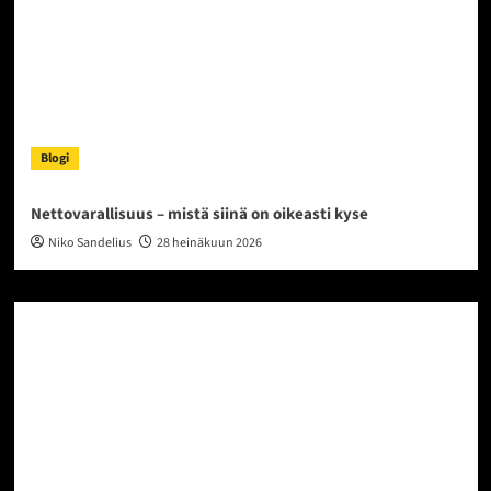
Blogi
Nettovarallisuus – mistä siinä on oikeasti kyse
Niko Sandelius
28 heinäkuun 2026