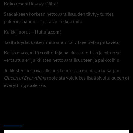
Koko resepti löytyy täältä!
Saadakseen korkean nettovarallisuuden täytyy tuntea
pokerin säännöt
– jotta voi rikkoa niitä!
Kaikki juorut –
Huhuja.com
!
Täältä löydät kaiken, mitä sinun tarvitsee tietää
pitkäveto
Katso myös, mitä
ensihoitaja palkka
tarkoittaa ja miten se
vertautuu eri julkkisten nettovarallisuuteen ja palkkoihin.
Julkkisten nettovarallisuus kiinnostaa monia, ja tv-sarjan
Queen of Everything
rooleista voit lukea lisää sivulta
queen of
everything rooleissa
.
Sekalaista