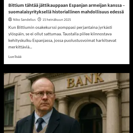
Bittium tähtää jättikauppaan Espanjan armeijan kanssa –
suomalaisyrityksellä historiallinen mahdollisuus edessä
Niko Sandelius
15 heinäkuun 2025
Kun Bittiumin osakekurssi pomppasi perjantaina jyrkästi
ylöspäin, se ei ollut sattumaa. Taustalla piilee kiinnostava
kehityskulku Espanjassa, jossa puolustusvoimat harkitsevat
merkittäviä...
Read
Lue lisää
more
about
Bittium
tähtää
jättikauppaan
Espanjan
armeijan
kanssa
–
suomalaisyrityksellä
historiallinen
mahdollisuus
edessä