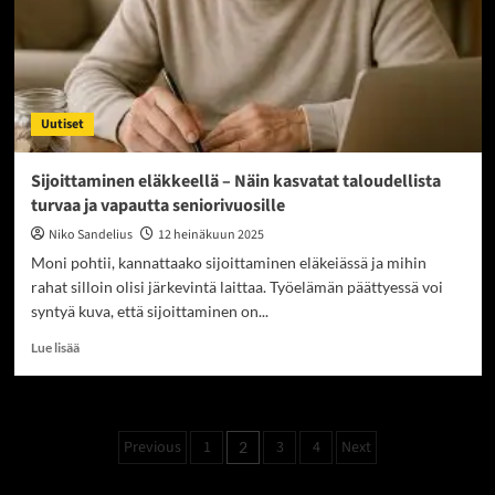
hyödyntää
kurssipudotuksen
mahdollisuutena
Uutiset
Sijoittaminen eläkkeellä – Näin kasvatat taloudellista
turvaa ja vapautta seniorivuosille
Niko Sandelius
12 heinäkuun 2025
Moni pohtii, kannattaako sijoittaminen eläkeiässä ja mihin
rahat silloin olisi järkevintä laittaa. Työelämän päättyessä voi
syntyä kuva, että sijoittaminen on...
Read
Lue lisää
more
about
Sijoittaminen
eläkkeellä
Artikkelien
Previous
1
3
4
Next
2
–
sivutus
Näin
kasvatat