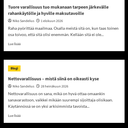
Tuore varallisuus tuo mukanaan tarpeen järkevälle
rahankäytölle ja hyville maksutavoille
Niko Sandelius
1 elokuun 2026
Raha pyörittää maailmaa. Osalla meistä sitä on, kun taas toinen
osa toivoo, että sitä olisi enemmän. Kellään sitä ei ole...
Read
Lue lisää
more
about
Tuore
varallisuus
Blogi
tuo
mukanaan
Nettovarallisuus – mistä siinä on oikeasti kyse
tarpeen
Niko Sandelius
28 heinäkuun 2026
järkevälle
rahankäytölle
Nettovarallisuus on sana, mikä on hyvä ottaa omaankin
ja
sanavarastoon, vaikkei mikään suurempi sijoittaja olisikaan.
hyville
Käytännössä se on yksi arkisimmista tavoista...
maksutavoille
Read
Lue lisää
more
about