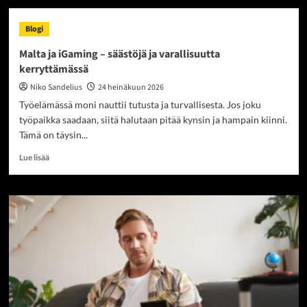
Nettovarallisuus
–
Blogi
mistä
siinä
Malta ja iGaming – säästöjä ja varallisuutta
on
kerryttämässä
oikeasti
kyse
Niko Sandelius
24 heinäkuun 2026
Työelämässä moni nauttii tutusta ja turvallisesta. Jos joku
työpaikka saadaan, siitä halutaan pitää kynsin ja hampain kiinni.
Tämä on täysin...
Read
Lue lisää
more
about
Malta
ja
iGaming
–
säästöjä
ja
varallisuutta
kerryttämässä