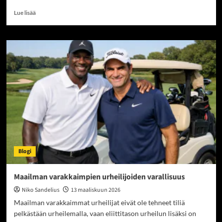
Read
Lue lisää
more
about
Millaisia
verovastuita
tulee
pelatessa
Curacaon
kasinoilla?
Blogi
Maailman varakkaimpien urheilijoiden varallisuus
Niko Sandelius
13 maaliskuun 2026
Maailman varakkaimmat urheilijat eivät ole tehneet tiliä
pelkästään urheilemalla, vaan eliittitason urheilun lisäksi on