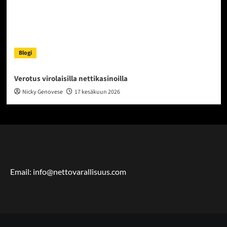
Blogi
Verotus virolaisilla nettikasinoilla
Nicky Genovese
17 kesäkuun 2026
Email: info@nettovarallisuus.com