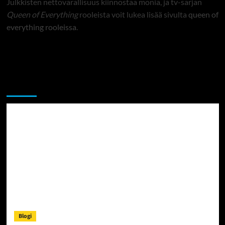
Julkkisten nettovarallisuus kiinnostaa monia, ja tv-sarjan
Queen of Everything
rooleista voit lukea lisää sivulta
queen of
everything rooleissa
.
Sekalaista
Blogi