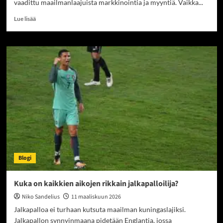
vaadittu maailmanlaajuista markkinointia ja myyntiä. Vaikka...
Read
Lue lisää
more
about
Maailman
varakkaimpien
urheilijoiden
varallisuus
Blogi
Kuka on kaikkien aikojen rikkain jalkapalloilija?
Niko Sandelius
11 maaliskuun 2026
Jalkapalloa ei turhaan kutsuta maailman kuningaslajiksi.
Jalkapallon synnyinmaana pidetään Englantia, jossa