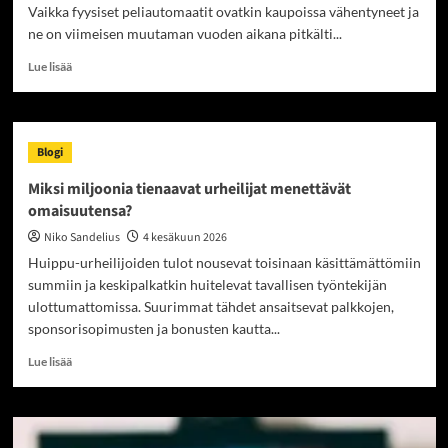
Vaikka fyysiset peliautomaatit ovatkin kaupoissa vähentyneet ja
ne on viimeisen muutaman vuoden aikana pitkälti...
Read
Lue lisää
more
about
Verotus
virolaisilla
Blogi
nettikasinoilla
Miksi miljoonia tienaavat urheilijat menettävät
omaisuutensa?
Niko Sandelius
4 kesäkuun 2026
Huippu-urheilijoiden tulot nousevat toisinaan käsittämättömiin
summiin ja keskipalkatkin huitelevat tavallisen työntekijän
ulottumattomissa. Suurimmat tähdet ansaitsevat palkkojen,
sponsorisopimusten ja bonusten kautta...
Read
Lue lisää
more
about
Miksi
miljoonia