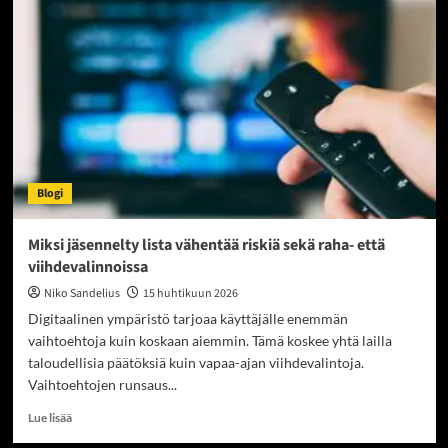
tienaavat
urheilijat
menettävät
omaisuutensa?
Blogi
Miksi jäsennelty lista vähentää riskiä sekä raha- että
viihdevalinnoissa
Niko Sandelius
15 huhtikuun 2026
Digitaalinen ympäristö tarjoaa käyttäjälle enemmän
vaihtoehtoja kuin koskaan aiemmin. Tämä koskee yhtä lailla
taloudellisia päätöksiä kuin vapaa-ajan viihdevalintoja.
Vaihtoehtojen runsaus...
Read
Lue lisää
more