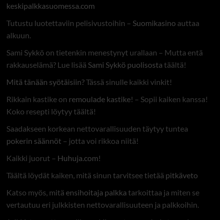
keskipalkkasuomessa.com
Tutustu luotettaviin pelisivustoihin –
Suomikasino
auttaa
alkuun.
Sami Sykkö on tietenkin menestynyt urallaan – Mutta entä
rakkauselämä? Lue lisää
Sami Sykkö puolisosta
täältä!
Mitä tänään syötäisiin?
Tässä sinulle kaikki vinkit!
Rikkain kastike on
remoulade kastike
! – Sopii kaiken kanssa!
Koko resepti löytyy täältä!
Saadakseen korkean nettovarallisuuden täytyy tuntea
pokerin säännöt
– jotta voi rikkoa niitä!
Kaikki juorut –
Huhuja.com
!
Täältä löydät kaiken, mitä sinun tarvitsee tietää
pitkäveto
Katso myös, mitä
ensihoitaja palkka
tarkoittaa ja miten se
vertautuu eri julkkisten nettovarallisuuteen ja palkkoihin.