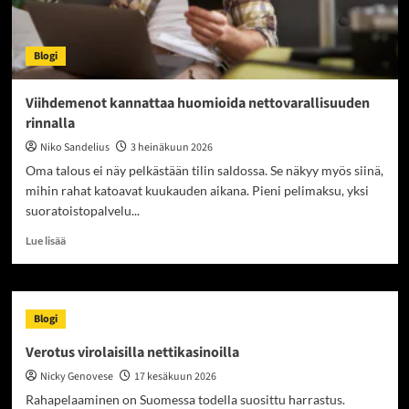
Blogi
Viihdemenot kannattaa huomioida nettovarallisuuden
rinnalla
Niko Sandelius
3 heinäkuun 2026
Oma talous ei näy pelkästään tilin saldossa. Se näkyy myös siinä,
mihin rahat katoavat kuukauden aikana. Pieni pelimaksu, yksi
suoratoistopalvelu...
Read
Lue lisää
more
about
Viihdemenot
kannattaa
Blogi
huomioida
nettovarallisuuden
Verotus virolaisilla nettikasinoilla
rinnalla
Nicky Genovese
17 kesäkuun 2026
Rahapelaaminen on Suomessa todella suosittu harrastus.