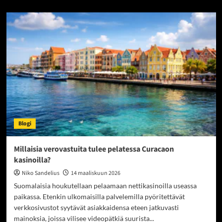
about
Miksi
jäsennelty
lista
vähentää
riskiä
sekä
raha-
että
viihdevalinnoissa
Blogi
Millaisia verovastuita tulee pelatessa Curacaon
kasinoilla?
Niko Sandelius
14 maaliskuun 2026
Suomalaisia houkutellaan pelaamaan nettikasinoilla useassa
paikassa. Etenkin ulkomaisilla palvelemilla pyöritettävät
verkkosivustot syytävät asiakkaidensa eteen jatkuvasti
mainoksia, joissa vilisee videopätkiä suurista...