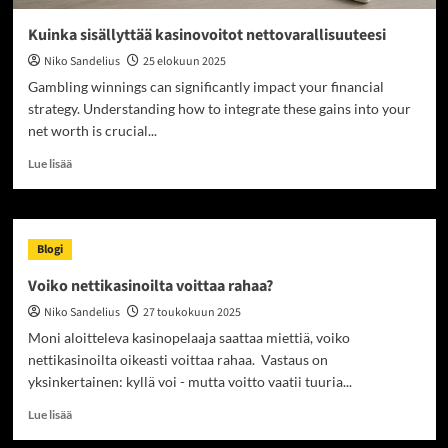
Kuinka sisällyttää kasinovoitot nettovarallisuuteesi
Niko Sandelius
25 elokuun 2025
Gambling winnings can significantly impact your financial
strategy. Understanding how to integrate these gains into your
net worth is crucial...
Read
Lue lisää
more
about
Kuinka
sisällyttää
Blogi
kasinovoitot
nettovarallisuuteesi
Voiko nettikasinoilta voittaa rahaa?
Niko Sandelius
27 toukokuun 2025
Moni aloitteleva kasinopelaaja saattaa miettiä, voiko
nettikasinoilta oikeasti voittaa rahaa. Vastaus on
yksinkertainen: kyllä voi - mutta voitto vaatii tuuria...
Read
Lue lisää
more