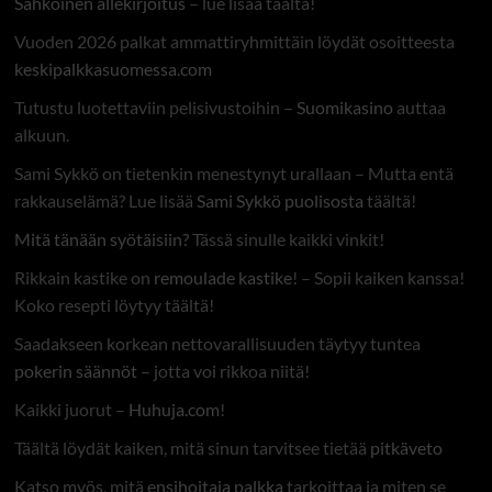
Sähköinen allekirjoitus
– lue lisää täältä!
Vuoden 2026 palkat ammattiryhmittäin löydät osoitteesta
keskipalkkasuomessa.com
Tutustu luotettaviin pelisivustoihin –
Suomikasino
auttaa
alkuun.
Sami Sykkö on tietenkin menestynyt urallaan – Mutta entä
rakkauselämä? Lue lisää
Sami Sykkö puolisosta
täältä!
Mitä tänään syötäisiin?
Tässä sinulle kaikki vinkit!
Rikkain kastike on
remoulade kastike
! – Sopii kaiken kanssa!
Koko resepti löytyy täältä!
Saadakseen korkean nettovarallisuuden täytyy tuntea
pokerin säännöt
– jotta voi rikkoa niitä!
Kaikki juorut –
Huhuja.com
!
Täältä löydät kaiken, mitä sinun tarvitsee tietää
pitkäveto
Katso myös, mitä
ensihoitaja palkka
tarkoittaa ja miten se