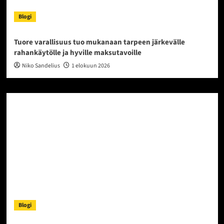
Blogi
Tuore varallisuus tuo mukanaan tarpeen järkevälle
rahankäytölle ja hyville maksutavoille
Niko Sandelius
1 elokuun 2026
Blogi