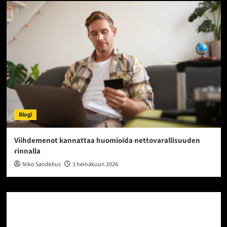
Blogi
Viihdemenot kannattaa huomioida nettovarallisuuden
rinnalla
Niko Sandelius
3 heinäkuun 2026