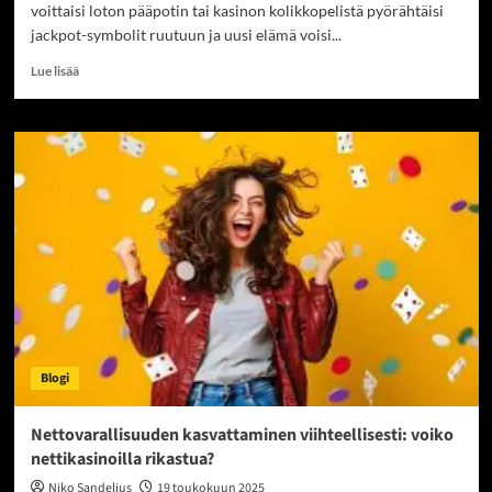
voittaisi loton pääpotin tai kasinon kolikkopelistä pyörähtäisi
jackpot-symbolit ruutuun ja uusi elämä voisi...
Read
Lue lisää
more
about
Kaikkien
aikojen
kymmenen
rikkainta
kasinopelaajaa
listattuna
Blogi
Nettovarallisuuden kasvattaminen viihteellisesti: voiko
nettikasinoilla rikastua?
Niko Sandelius
19 toukokuun 2025