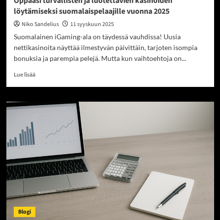
Oppaasi turvallisten ja luotettavien kasinoiden
pelaaminen
löytämiseksi suomalaispelaajille vuonna 2025
ovat
tärkeitä
Niko Sandelius
11 syyskuun 2025
Suomalainen iGaming-ala on täydessä vauhdissa! Uusia
nettikasinoita näyttää ilmestyvän päivittäin, tarjoten isompia
bonuksia ja parempia pelejä. Mutta kun vaihtoehtoja on...
Read
Lue lisää
more
about
Oppaasi
turvallisten
ja
luotettavien
kasinoiden
löytämiseksi
suomalaispelaajille
vuonna
2025
Blogi