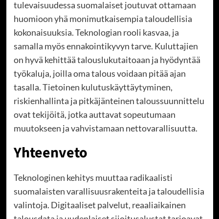
tulevaisuudessa suomalaiset joutuvat ottamaan
huomioon yhä monimutkaisempia taloudellisia
kokonaisuuksia. Teknologian rooli kasvaa, ja
samalla myös ennakointikyvyn tarve. Kuluttajien
on hyvä kehittää talouslukutaitoaan ja hyödyntää
työkaluja, joilla oma talous voidaan pitää ajan
tasalla. Tietoinen kulutuskäyttäytyminen,
riskienhallinta ja pitkäjänteinen taloussuunnittelu
ovat tekijöitä, jotka auttavat sopeutumaan
muutokseen ja vahvistamaan nettovarallisuutta.
Yhteenveto
Teknologinen kehitys muuttaa radikaalisti
suomalaisten varallisuusrakenteita ja taloudellisia
valintoja. Digitaaliset palvelut, reaaliaikainen
talousdata ja uudenlaiset sijoitusalustat tarjoavat