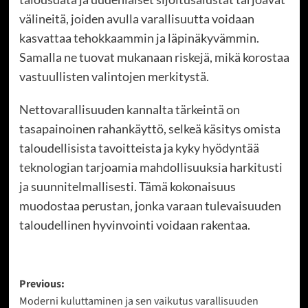
välineitä, joiden avulla varallisuutta voidaan
kasvattaa tehokkaammin ja läpinäkyvämmin.
Samalla ne tuovat mukanaan riskejä, mikä korostaa
vastuullisten valintojen merkitystä.
Nettovarallisuuden kannalta tärkeintä on
tasapainoinen rahankäyttö, selkeä käsitys omista
taloudellisista tavoitteista ja kyky hyödyntää
teknologian tarjoamia mahdollisuuksia harkitusti
ja suunnitelmallisesti. Tämä kokonaisuus
muodostaa perustan, jonka varaan tulevaisuuden
taloudellinen hyvinvointi voidaan rakentaa.
Post
Previous:
Moderni kuluttaminen ja sen vaikutus varallisuuden