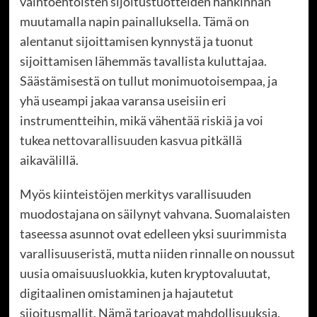
vaihtoehtoisten sijoitustuotteiden hankinnan
muutamalla napin painalluksella. Tämä on
alentanut sijoittamisen kynnystä ja tuonut
sijoittamisen lähemmäs tavallista kuluttajaa.
Säästämisestä on tullut monimuotoisempaa, ja
yhä useampi jakaa varansa useisiin eri
instrumentteihin, mikä vähentää riskiä ja voi
tukea
nettovarallisuuden kasvua
pitkällä
aikavälillä.
Myös kiinteistöjen merkitys varallisuuden
muodostajana on säilynyt vahvana. Suomalaisten
taseessa asunnot ovat edelleen yksi suurimmista
varallisuuseristä, mutta niiden rinnalle on noussut
uusia omaisuusluokkia, kuten kryptovaluutat,
digitaalinen omistaminen ja hajautetut
sijoitusmallit. Nämä tarjoavat mahdollisuuksia,