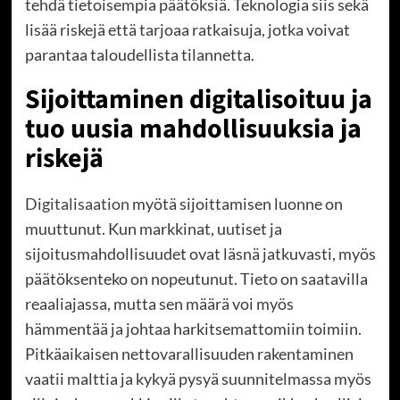
tehdä tietoisempia päätöksiä. Teknologia siis sekä
lisää riskejä että tarjoaa ratkaisuja, jotka voivat
parantaa taloudellista tilannetta.
Sijoittaminen digitalisoituu ja
tuo uusia mahdollisuuksia ja
riskejä
Digitalisaation
myötä sijoittamisen luonne on
muuttunut. Kun markkinat, uutiset ja
sijoitusmahdollisuudet ovat läsnä jatkuvasti, myös
päätöksenteko on nopeutunut. Tieto on saatavilla
reaaliajassa, mutta sen määrä voi myös
hämmentää ja johtaa harkitsemattomiin toimiin.
Pitkäaikaisen nettovarallisuuden rakentaminen
vaatii malttia ja kykyä pysyä suunnitelmassa myös