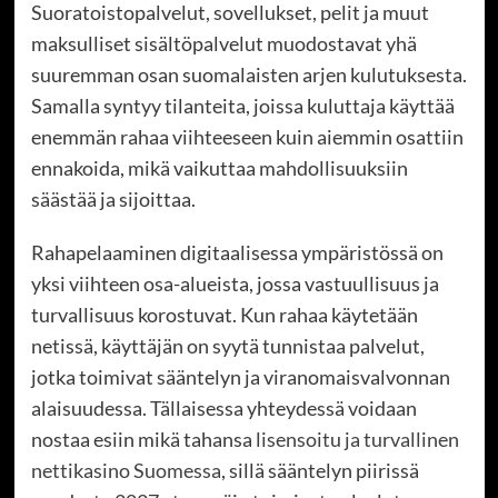
Suoratoistopalvelut, sovellukset, pelit ja muut
maksulliset sisältöpalvelut muodostavat yhä
suuremman osan suomalaisten arjen kulutuksesta.
Samalla syntyy tilanteita, joissa kuluttaja käyttää
enemmän rahaa viihteeseen kuin aiemmin osattiin
ennakoida, mikä vaikuttaa mahdollisuuksiin
säästää ja sijoittaa.
Rahapelaaminen digitaalisessa ympäristössä on
yksi viihteen osa-alueista, jossa vastuullisuus ja
turvallisuus korostuvat. Kun rahaa käytetään
netissä, käyttäjän on syytä tunnistaa palvelut,
jotka toimivat sääntelyn ja viranomaisvalvonnan
alaisuudessa. Tällaisessa yhteydessä voidaan
nostaa esiin mikä tahansa
lisensoitu ja turvallinen
nettikasino Suomessa
, sillä sääntelyn piirissä