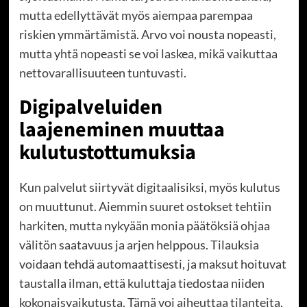
mutta edellyttävät myös aiempaa parempaa
riskien ymmärtämistä. Arvo voi nousta nopeasti,
mutta yhtä nopeasti se voi laskea, mikä vaikuttaa
nettovarallisuuteen tuntuvasti.
Digipalveluiden
laajeneminen muuttaa
kulutustottumuksia
Kun palvelut siirtyvät digitaalisiksi, myös kulutus
on muuttunut. Aiemmin suuret ostokset tehtiin
harkiten, mutta nykyään monia päätöksiä ohjaa
välitön saatavuus ja arjen helppous. Tilauksia
voidaan tehdä automaattisesti, ja maksut hoituvat
taustalla ilman, että kuluttaja tiedostaa niiden
kokonaisvaikutusta. Tämä voi aiheuttaa tilanteita,