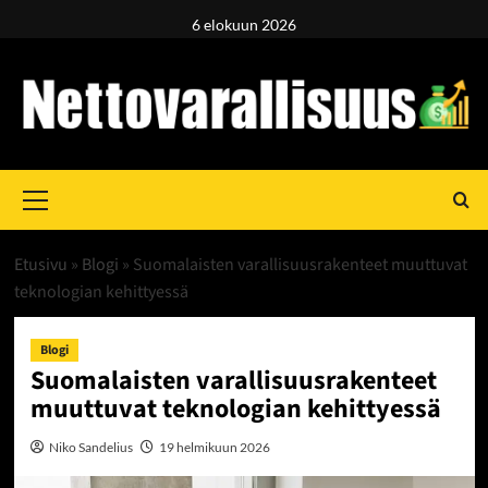
Skip
6 elokuun 2026
to
content
Primary
Menu
Etusivu
»
Blogi
»
Suomalaisten varallisuusrakenteet muuttuvat
teknologian kehittyessä
Blogi
Suomalaisten varallisuusrakenteet
muuttuvat teknologian kehittyessä
Niko Sandelius
19 helmikuun 2026