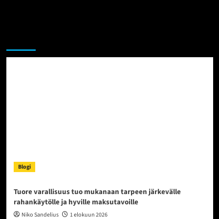
Sekalaista
Blogi
Tuore varallisuus tuo mukanaan tarpeen järkevälle
rahankäytölle ja hyville maksutavoille
Niko Sandelius
1 elokuun 2026