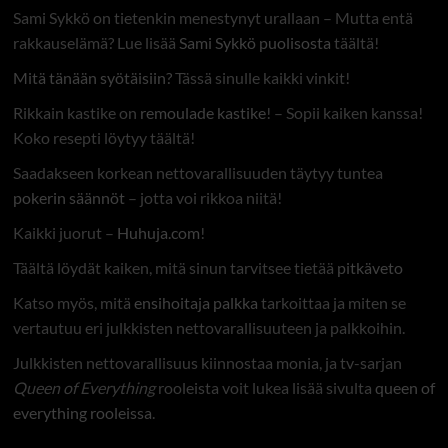
Sami Sykkö on tietenkin menestynyt urallaan – Mutta entä
rakkauselämä? Lue lisää
Sami Sykkö puolisosta
täältä!
Mitä tänään syötäisiin?
Tässä sinulle kaikki vinkit!
Rikkain kastike on
remoulade kastike
! – Sopii kaiken kanssa!
Koko resepti löytyy täältä!
Saadakseen korkean nettovarallisuuden täytyy tuntea
pokerin säännöt
– jotta voi rikkoa niitä!
Kaikki juorut –
Huhuja.com
!
Täältä löydät kaiken, mitä sinun tarvitsee tietää
pitkäveto
Katso myös, mitä
ensihoitaja palkka
tarkoittaa ja miten se
vertautuu eri julkkisten nettovarallisuuteen ja palkkoihin.
Julkkisten nettovarallisuus kiinnostaa monia, ja tv-sarjan
Queen of Everything
rooleista voit lukea lisää sivulta
queen of
everything rooleissa
.