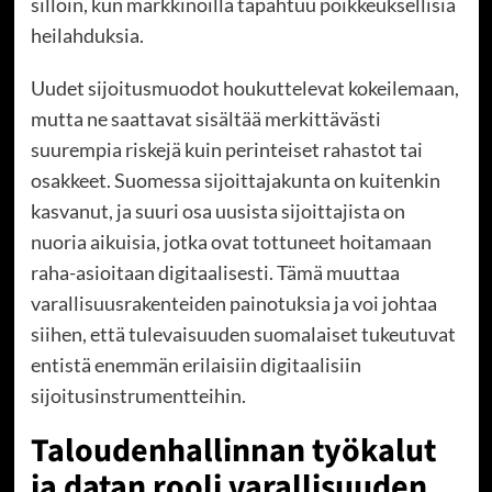
silloin, kun markkinoilla tapahtuu poikkeuksellisia
heilahduksia.
Uudet sijoitusmuodot houkuttelevat kokeilemaan,
mutta ne saattavat sisältää merkittävästi
suurempia riskejä kuin perinteiset rahastot tai
osakkeet. Suomessa sijoittajakunta on kuitenkin
kasvanut, ja suuri osa uusista sijoittajista on
nuoria aikuisia, jotka ovat tottuneet hoitamaan
raha-asioitaan digitaalisesti. Tämä muuttaa
varallisuusrakenteiden painotuksia ja voi johtaa
siihen, että tulevaisuuden suomalaiset tukeutuvat
entistä enemmän erilaisiin digitaalisiin
sijoitusinstrumentteihin.
Taloudenhallinnan työkalut
ja datan rooli varallisuuden