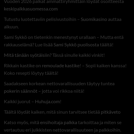
Vuoden 2026 palkat ammattiryhmittäin löydät osoitteesta
keskipalkkasuomessa.com
Tutustu luotettaviin pelisivustoihin –
Suomikasino
auttaa
alkuun.
Sami Sykkö on tietenkin menestynyt urallaan – Mutta entä
rakkauselämä? Lue lisää
Sami Sykkö puolisosta
täältä!
Mitä tänään syötäisiin?
Tässä sinulle kaikki vinkit!
Rikkain kastike on
remoulade kastike
! – Sopii kaiken kanssa!
Koko resepti löytyy täältä!
Saadakseen korkean nettovarallisuuden täytyy tuntea
pokerin säännöt
– jotta voi rikkoa niitä!
Kaikki juorut –
Huhuja.com
!
Täältä löydät kaiken, mitä sinun tarvitsee tietää
pitkäveto
Katso myös, mitä
ensihoitaja palkka
tarkoittaa ja miten se
vertautuu eri julkkisten nettovarallisuuteen ja palkkoihin.