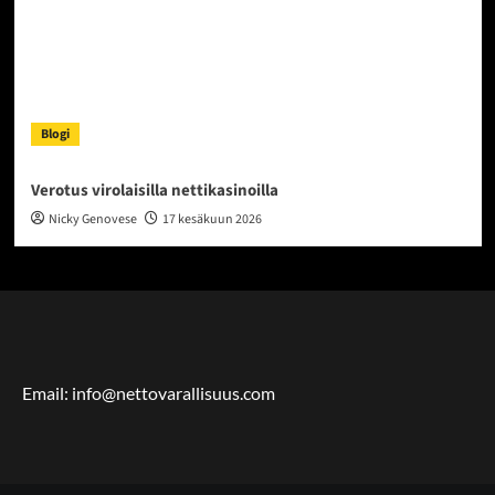
Blogi
Verotus virolaisilla nettikasinoilla
Nicky Genovese
17 kesäkuun 2026
Email: info@nettovarallisuus.com