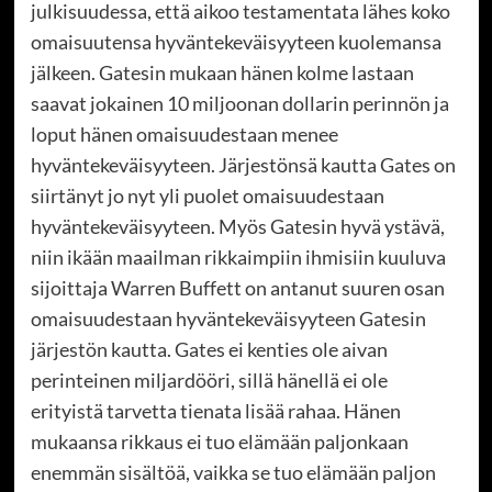
julkisuudessa, että aikoo testamentata lähes koko
omaisuutensa hyväntekeväisyyteen kuolemansa
jälkeen. Gatesin mukaan hänen kolme lastaan
saavat jokainen 10 miljoonan dollarin perinnön ja
loput hänen omaisuudestaan menee
hyväntekeväisyyteen. Järjestönsä kautta Gates on
siirtänyt jo nyt yli puolet omaisuudestaan
hyväntekeväisyyteen. Myös Gatesin hyvä ystävä,
niin ikään maailman rikkaimpiin ihmisiin kuuluva
sijoittaja Warren Buffett on antanut suuren osan
omaisuudestaan hyväntekeväisyyteen Gatesin
järjestön kautta. Gates ei kenties ole aivan
perinteinen miljardööri, sillä hänellä ei ole
erityistä tarvetta tienata lisää rahaa. Hänen
mukaansa rikkaus ei tuo elämään paljonkaan
enemmän sisältöä, vaikka se tuo elämään paljon