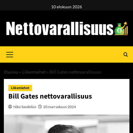
Skip
10 elokuun 2026
to
content
Primary
Menu
Etusivu
»
Liikemiehet
»
Bill Gates nettovarallisuus
Liikemiehet
Bill Gates nettovarallisuus
Niko Sandelius
20 marraskuun 2024