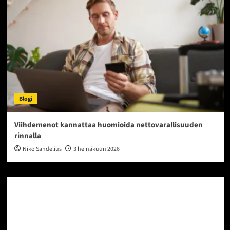
Blogi
Viihdemenot kannattaa huomioida nettovarallisuuden
rinnalla
Niko Sandelius
3 heinäkuun 2026