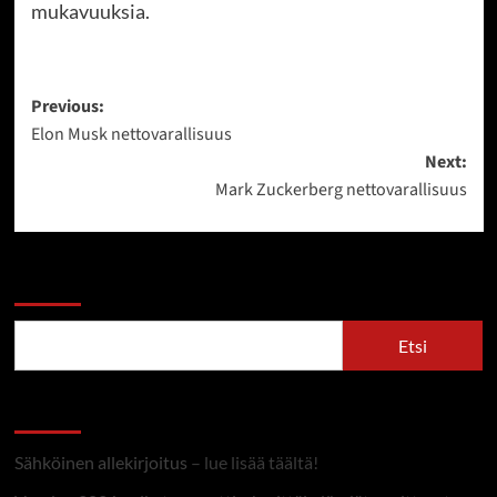
mukavuuksia.
Post
Previous:
Elon Musk nettovarallisuus
navigation
Next:
Mark Zuckerberg nettovarallisuus
Etsi
Etsi
Linkit
Sähköinen allekirjoitus
– lue lisää täältä!