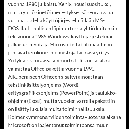
vuonna 1980 julkaistu Xenix, nousi suosituksi,
mutta yhtiö sinetöi menestyksensä seuraavana
vuonna uudella käyttöjärjestelmällään MS-
DOS:lla. Lopullisen läpimurtonsa yhtiö kuitenkin
teki vuonna 1985 Windows-käyttöjärjestelmän
julkaisun myötä ja Microsoftista tuli maailman
johtava tietokoneohjelmistoja tarjoava yritys.
Yrityksen seuraava läpimurto tuli, kun se alkoi
valmistaa Office-pakettia vuonna 1990.
Alkuperäiseen Officeen sisältyi ainoastaan
tekstinkäsittelyohjelma (Word),
esitysgrafiikkaohjelma (PowerPoint) ja taulukko-
ohjelma (Excel), mutta vuosien varrella pakettiin
on lisätty lukuisia muita toiminnallisuuksia.
Kolmenkymmenenviiden toimintavuotensa aikana
Microsoft on laajentanut toimintaansa muun