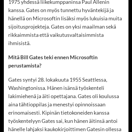
1975 yhdessä liikekumppaninsa Paul Allenin
kanssa. Gates on myös tunnettu hyväntekijä ja
hänellä on Microsoftin lisäksi myös lukuisia muita
sijoitusprojekteja. Gates on yksi maailman sekä
rikkaimmista että vaikutusvaltaisimmista
ihmisistä.
Mitä Bill Gates teki ennen Microsoftin
perustamista?
Gates syntyi 28. lokakuuta 1955 Seattlessa,
Washingtonissa. Hänen isänsä työskenteli
lakimiehenä ja äiti opettajana. Gates oli koulussa
aina tähtioppilas ja menestyi opinnoissaan
erinomaisesti. Kipinän tietokoneiden kanssa
työskentelyyn Gates sai, kun hänen äitinsä antoi
hänelle lahjaksi kaukokirjoittimen Gatesin ollessa