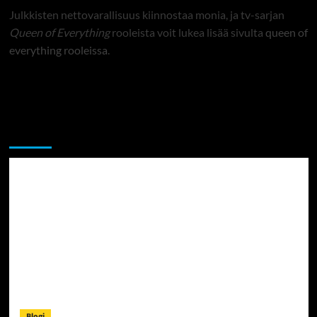
Julkkisten nettovarallisuus kiinnostaa monia, ja tv-sarjan
Queen of Everything
rooleista voit lukea lisää sivulta
queen of
everything rooleissa
.
Sekalaista
Blogi