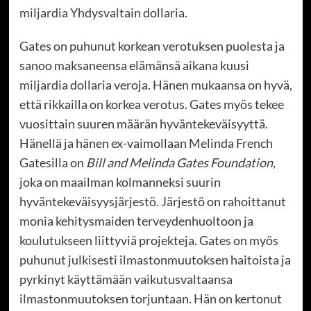
miljardia Yhdysvaltain dollaria.
Gates on puhunut korkean verotuksen puolesta ja
sanoo maksaneensa elämänsä aikana kuusi
miljardia dollaria veroja. Hänen mukaansa on hyvä,
että rikkailla on korkea verotus. Gates myös tekee
vuosittain suuren määrän hyväntekeväisyyttä.
Hänellä ja hänen ex-vaimollaan Melinda French
Gatesilla on
Bill and Melinda Gates Foundation
,
joka on maailman kolmanneksi suurin
hyväntekeväisyysjärjestö. Järjestö on rahoittanut
monia kehitysmaiden terveydenhuoltoon ja
koulutukseen liittyviä projekteja. Gates on myös
puhunut julkisesti ilmastonmuutoksen haitoista ja
pyrkinyt käyttämään vaikutusvaltaansa
ilmastonmuutoksen torjuntaan. Hän on kertonut