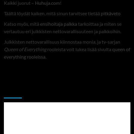
Kaikki juorut –
Huhuja.com
!
Täältä löydät kaiken, mitä sinun tarvitsee tietää
pitkäveto
Katso myös, mitä
ensihoitaja palkka
tarkoittaa ja miten se
vertautuu eri julkkisten nettovarallisuuteen ja palkkoihin.
Julkkisten nettovarallisuus kiinnostaa monia, ja tv-sarjan
Queen of Everything
rooleista voit lukea lisää sivulta
queen of
everything rooleissa
.
Sekalaista