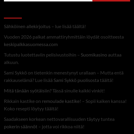
Linkit
Sähköinen allekirjoitus
– lue lisää täältä!
Vuoden 2026 palkat ammattiryhmittäin löydät osoitteesta
keskipalkkasuomessa.com
Tutustu luotettaviin pelisivustoihin –
Suomikasino
auttaa
alkuun.
Sami Sykkö on tietenkin menestynyt urallaan – Mutta entä
rakkauselämä? Lue lisää
Sami Sykkö puolisosta
täältä!
Mitä tänään syötäisiin?
Tässä sinulle kaikki vinkit!
Rikkain kastike on
remoulade kastike
! – Sopii kaiken kanssa!
Koko resepti löytyy täältä!
Saadakseen korkean nettovarallisuuden täytyy tuntea
pokerin säännöt
– jotta voi rikkoa niitä!