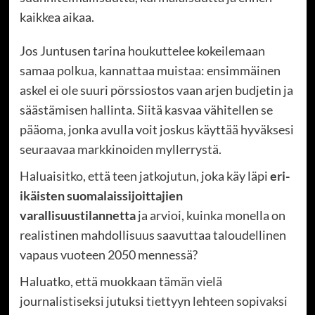
kaikkea aikaa.
Jos Juntusen tarina houkuttelee kokeilemaan
samaa polkua, kannattaa muistaa: ensimmäinen
askel ei ole suuri pörssiostos vaan arjen budjetin ja
säästämisen hallinta. Siitä kasvaa vähitellen se
pääoma, jonka avulla voit joskus käyttää hyväksesi
seuraavaa markkinoiden myllerrystä.
Haluaisitko, että teen jatkojutun, joka käy läpi
eri-
ikäisten suomalaissijoittajien
varallisuustilannetta
ja arvioi, kuinka monella on
realistinen mahdollisuus saavuttaa taloudellinen
vapaus vuoteen 2050 mennessä?
Haluatko, että muokkaan tämän vielä
journalistiseksi jutuksi tiettyyn lehteen sopivaksi