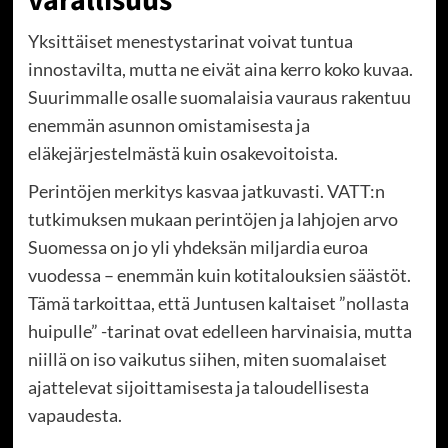
varallisuus
Yksittäiset menestystarinat voivat tuntua
innostavilta, mutta ne eivät aina kerro koko kuvaa.
Suurimmalle osalle suomalaisia vauraus rakentuu
enemmän asunnon omistamisesta ja
eläkejärjestelmästä kuin osakevoitoista.
Perintöjen merkitys kasvaa jatkuvasti. VATT:n
tutkimuksen mukaan perintöjen ja lahjojen arvo
Suomessa on jo yli yhdeksän miljardia euroa
vuodessa – enemmän kuin kotitalouksien säästöt.
Tämä tarkoittaa, että Juntusen kaltaiset ”nollasta
huipulle” -tarinat ovat edelleen harvinaisia, mutta
niillä on iso vaikutus siihen, miten suomalaiset
ajattelevat sijoittamisesta ja taloudellisesta
vapaudesta.