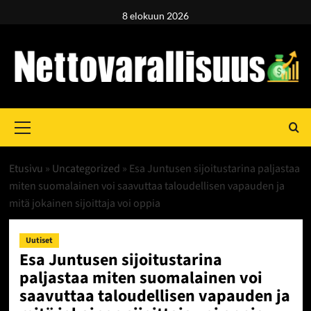
Skip
8 elokuun 2026
to
content
Primary
Menu
Etusivu
»
Uncategorized
»
Esa Juntusen sijoitustarina paljastaa
miten suomalainen voi saavuttaa taloudellisen vapauden ja
mitä jokainen sijoittaja voi oppia
Uutiset
Esa Juntusen sijoitustarina
paljastaa miten suomalainen voi
saavuttaa taloudellisen vapauden ja