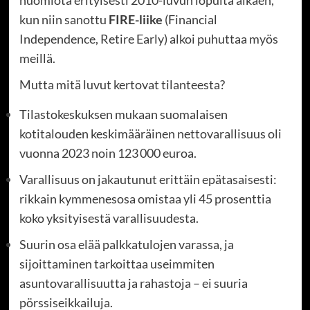
huomiota erityisesti 2010-luvun lopulta alkaen,
kun niin sanottu
FIRE-liike
(Financial
Independence, Retire Early) alkoi puhuttaa myös
meillä.
Mutta mitä luvut kertovat tilanteesta?
Tilastokeskuksen mukaan suomalaisen
kotitalouden keskimääräinen nettovarallisuus oli
vuonna 2023 noin 123 000 euroa.
Varallisuus on jakautunut erittäin epätasaisesti:
rikkain kymmenesosa omistaa yli 45 prosenttia
koko yksityisestä varallisuudesta.
Suurin osa elää palkkatulojen varassa, ja
sijoittaminen tarkoittaa useimmiten
asuntovarallisuutta ja rahastoja – ei suuria
pörssiseikkailuja.