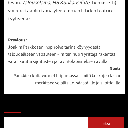
(esim.
Talouselämä
,
HS Kuukausiliite
-henkisesti),
vai pidetäänkö tämä yleisemmän lehden feature-
tyylisenä?
Post
Previous:
Joakim Parkkosen inspiroiva tarina köyhyydestä
navigation
taloudelliseen vapauteen – miten nuori yrittäjä rakentaa
varallisuutta sijoitusten ja ravintolabisneksen avulla
Next:
Pankkien kultavuodet hiipumassa – mitä korkojen lasku
merkitsee velallisille, säästäjille ja sijoittajille
Etsi
Etsi