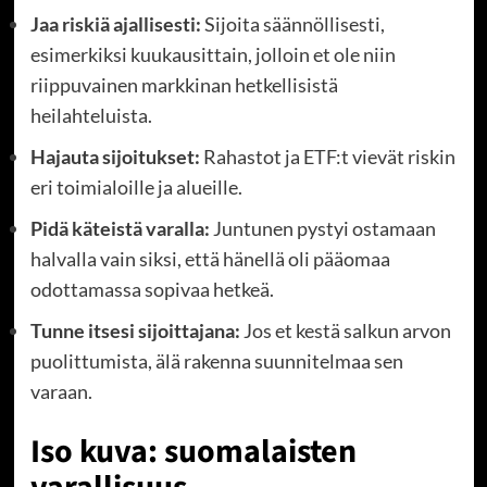
Jaa riskiä ajallisesti:
Sijoita säännöllisesti,
esimerkiksi kuukausittain, jolloin et ole niin
riippuvainen markkinan hetkellisistä
heilahteluista.
Hajauta sijoitukset:
Rahastot ja ETF:t vievät riskin
eri toimialoille ja alueille.
Pidä käteistä varalla:
Juntunen pystyi ostamaan
halvalla vain siksi, että hänellä oli pääomaa
odottamassa sopivaa hetkeä.
Tunne itsesi sijoittajana:
Jos et kestä salkun arvon
puolittumista, älä rakenna suunnitelmaa sen
varaan.
Iso kuva: suomalaisten