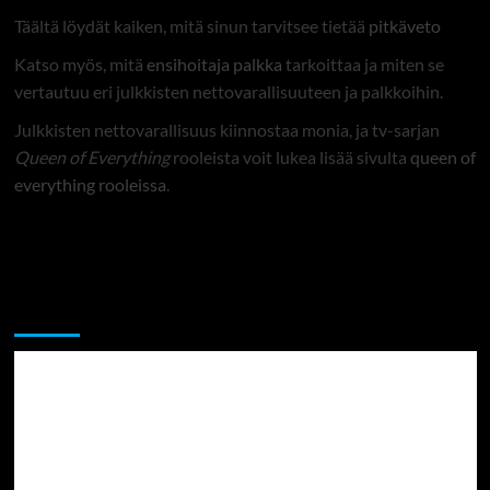
Täältä löydät kaiken, mitä sinun tarvitsee tietää
pitkäveto
Katso myös, mitä
ensihoitaja palkka
tarkoittaa ja miten se
vertautuu eri julkkisten nettovarallisuuteen ja palkkoihin.
Julkkisten nettovarallisuus kiinnostaa monia, ja tv-sarjan
Queen of Everything
rooleista voit lukea lisää sivulta
queen of
everything rooleissa
.
Sekalaista