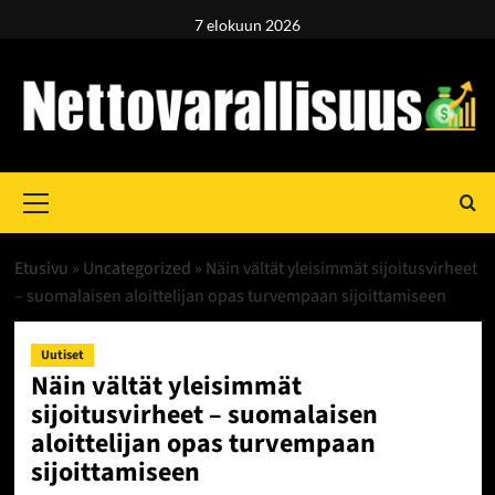
Skip
7 elokuun 2026
to
content
Primary
Menu
Etusivu
»
Uncategorized
»
Näin vältät yleisimmät sijoitusvirheet
– suomalaisen aloittelijan opas turvempaan sijoittamiseen
Uutiset
Näin vältät yleisimmät
sijoitusvirheet – suomalaisen
aloittelijan opas turvempaan
sijoittamiseen