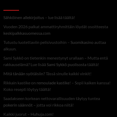
Linkit
Sähköinen allekirjoitus
– lue lisää täältä!
Vuoden 2026 palkat ammattiryhmittäin löydät osoitteesta
keskipalkkasuomessa.com
Tutustu luotettaviin pelisivustoihin –
Suomikasino
auttaa
alkuun.
Sami Sykkö on tietenkin menestynyt urallaan – Mutta entä
rakkauselämä? Lue lisää
Sami Sykkö puolisosta
täältä!
Mitä tänään syötäisiin?
Tässä sinulle kaikki vinkit!
Rikkain kastike on
remoulade kastike
! – Sopii kaiken kanssa!
Koko resepti löytyy täältä!
Saadakseen korkean nettovarallisuuden täytyy tuntea
pokerin säännöt
– jotta voi rikkoa niitä!
Kaikki juorut –
Huhuja.com
!