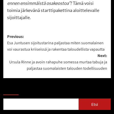
ennen ensimmäistä osakeostoa”
? Tämä voisi
toimia järkevänä starttipakettina aloittelevalle
sijoittajalle.
Post
Previous:
Esa Juntusen sijoitustarina paljastaa miten suomalainen
navigation
voi vaurastua kriiseissä ja rakentaa taloudellista vapautta
Next:
Ursula Rinne ja avoin rahapuhe somessa murtaa tabuja ja
paljastaa suomalaisten talouden todellisuuden
Etsi
Etsi