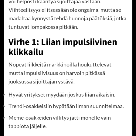
voi helposti kääntyä sijoittajaa vastaan.
Viihteellisyys ei itsessään ole ongelma, mutta se
madaltaa kynnystä tehdä huonoja päätöksiä, jotka
tuntuvat lompakossa pitkään.
Virhe 1: Liian impulsiivinen
klikkailu
Nopeat liikkeitä markkinoilla houkuttelevat,
mutta impulsiivisuus on harvoin pitkässä
juoksussa sijoittajan ystävä.
Hyvät yritykset myydään joskus liian aikaisin.
Trendi-osakkeisiin hypätään ilman suunnitelmaa.
Meme-osakkeiden villitys jätti monelle vain
tappiota jäljelle.