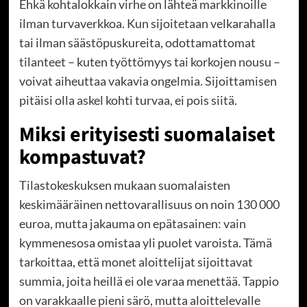
Ehkä kohtalokkain virhe on lähteä markkinoille
ilman turvaverkkoa. Kun sijoitetaan velkarahalla
tai ilman säästöpuskureita, odottamattomat
tilanteet – kuten työttömyys tai korkojen nousu –
voivat aiheuttaa vakavia ongelmia. Sijoittamisen
pitäisi olla askel kohti turvaa, ei pois siitä.
Miksi erityisesti suomalaiset
kompastuvat?
Tilastokeskuksen mukaan suomalaisten
keskimääräinen nettovarallisuus on noin 130 000
euroa, mutta jakauma on epätasainen: vain
kymmenesosa omistaa yli puolet varoista. Tämä
tarkoittaa, että monet aloittelijat sijoittavat
summia, joita heillä ei ole varaa menettää. Tappio
on varakkaalle pieni särö, mutta aloittelevalle