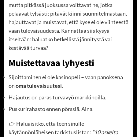
mutta pitkässä juoksussa voittavat ne, jotka
pelaavat tylsästi: pitävät kiinni suunnitelmastaan,
hajauttavat ja muistavat, että kyse ei ole viihteestä
vaan tulevaisuudesta. Kannattaa siis kysyä
itseltään: haluatko hetkellistä jännitystä vai
kestävää turvaa?
Muistettavaa lyhyesti
Sijoittaminen ei ole kasinopeli – vaan panoksena
on
oma tulevaisuutesi
.
Hajautus on paras turvavyö markkinoilla.
Puskurirahasto ennen pörssiä. Aina.
👉 Haluaisitko, että teen sinulle
käytännönläheisen tarkistuslistan:
“10 askelta