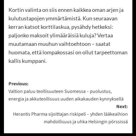
Kortin valinta on siis ennen kaikkea oman arjen ja
kulutustapojen ymmärtämistä. Kun seuraavan
kerran katsot korttilaskua, pysähdy hetkeksi:
paljonko maksoit ylimääräisiä kuluja? Vertaa
muutamaan muuhun vaihtoehtoon – saatat
huomata, että lompakossasi on ollut tarpeettoman
kallis kumppani.
Post
Previous:
Valtion paluu teollisuuteen Suomessa – puolustus,
navigation
energia ja akkuteollisuus uuden aikakauden kynnyksellä
Next:
Herantis Pharma sijoittajan riskipeli – yhden lääkeaihion
mahdollisuus ja uhka Helsingin pörssissä