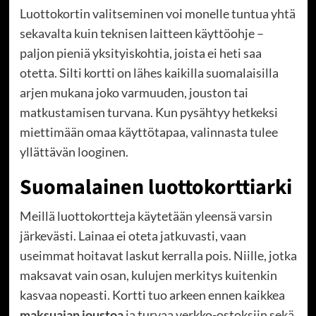
Luottokortin valitseminen voi monelle tuntua yhtä
sekavalta kuin teknisen laitteen käyttöohje –
paljon pieniä yksityiskohtia, joista ei heti saa
otetta. Silti kortti on lähes kaikilla suomalaisilla
arjen mukana joko varmuuden, jouston tai
matkustamisen turvana. Kun pysähtyy hetkeksi
miettimään omaa käyttötapaa, valinnasta tulee
yllättävän looginen.
Suomalainen luottokorttiarki
Meillä luottokortteja käytetään yleensä varsin
järkevästi. Lainaa ei oteta jatkuvasti, vaan
useimmat hoitavat laskut kerralla pois. Niille, jotka
maksavat vain osan, kulujen merkitys kuitenkin
kasvaa nopeasti. Kortti tuo arkeen ennen kaikkea
maksuajan joustoa
ja turvaa verkko-ostoksiin sekä