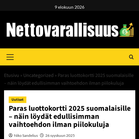
Skip
9 elokuun 2026
to
content
Primary
Menu
Etusivu
»
Uncategorized
»
Paras luottokortti 2025 suomalaisille
– näin löydät edullisimman vaihtoehdon ilman piilokuluja
Uutiset
Paras luottokortti 2025 suomalaisille
– näin löydät edullisimman
vaihtoehdon ilman piilokuluja
Niko Sandelius
26 syyskuun 2025