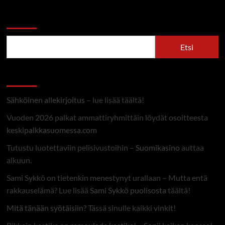
Etsi
Etsi
Linkit
Sähköinen allekirjoitus
– lue lisää täältä!
Vuoden 2026 palkat ammattiryhmittäin löydät osoitteesta
keskipalkkasuomessa.com
Tutustu luotettaviin pelisivustoihin –
Suomikasino
auttaa
alkuun.
Sami Sykkö on tietenkin menestynyt urallaan – Mutta entä
rakkauselämä? Lue lisää
Sami Sykkö puolisosta
täältä!
Mitä tänään syötäisiin?
Tässä sinulle kaikki vinkit!