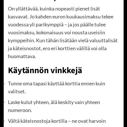
On yllättävää, kuinka nopeasti pienet lisät
kasvavat. Jo kahden euron kuukausimaksu tekee
vuodessa yli parikymppiä – ja jos päälle tulee
vuosimaksu, kokonaisuus voi nousta useisiin
kymppeihin. Kun tähän lisätään vielä valuuttalisät
ja käteisnostot, ero eri korttien välillä voi olla
huomattava.
Käytännön vinkkejä
Tunne oma tapasi käyttää korttia ennen kuin
valitset.
Laske kulut yhteen, älä keskity vain yhteen
numeroon.
Vältä käteisnostoja kortilla – ne ovat harvoin