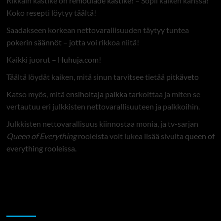
Rikkain kastike on
remoulade kastike
! – Sopii kaiken kanssa!
Koko resepti löytyy täältä!
Saadakseen korkean nettovarallisuuden täytyy tuntea
pokerin säännöt
– jotta voi rikkoa niitä!
Kaikki juorut –
Huhuja.com
!
Täältä löydät kaiken, mitä sinun tarvitsee tietää
pitkäveto
Katso myös, mitä
ensihoitaja palkka
tarkoittaa ja miten se
vertautuu eri julkkisten nettovarallisuuteen ja palkkoihin.
Julkkisten nettovarallisuus kiinnostaa monia, ja tv-sarjan
Queen of Everything
rooleista voit lukea lisää sivulta
queen of
everything rooleissa
.
Sekalaista