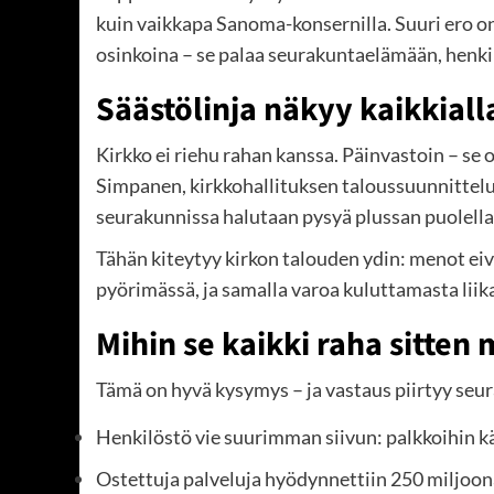
kuin vaikkapa Sanoma-konsernilla. Suuri ero on ku
osinkoina – se palaa seurakuntaelämään, henki
Säästölinja näkyy kaikkiall
Kirkko ei riehu rahan kanssa. Päinvastoin – se
Simpanen, kirkkohallituksen taloussuunnittelup
seurakunnissa halutaan pysyä plussan puolella, v
Tähän kiteytyy kirkon talouden ydin: menot eivät
pyörimässä, ja samalla varoa kuluttamasta liik
Mihin se kaikki raha sitten
Tämä on hyvä kysymys – ja vastaus piirtyy seur
Henkilöstö vie suurimman siivun: palkkoihin kä
Ostettuja palveluja hyödynnettiin 250 miljoona