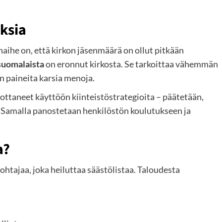
ksia
naihe on, että kirkon jäsenmäärä on ollut pitkään
suomalaista
on eronnut kirkosta. Se tarkoittaa vähemmän
n paineita karsia menoja.
taneet käyttöön kiinteistöstrategioita – päätetään,
. Samalla panostetaan henkilöstön koulutukseen ja
a?
sjohtajaa, joka heiluttaa säästölistaa. Taloudesta