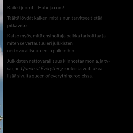
Kaikki juorut –
Huhuja.com
!
Täältä löydät kaiken, mitä sinun tarvitsee tietää
pitkäveto
Katso myös, mitä
ensihoitaja palkka
tarkoittaa ja
miten se vertautuu eri julkkisten
nettovarallisuuteen ja palkkoihin.
Julkkisten nettovarallisuus kiinnostaa monia, ja tv-
sarjan
Queen of Everything
rooleista voit lukea
lisää sivulta
queen of everything rooleissa
.