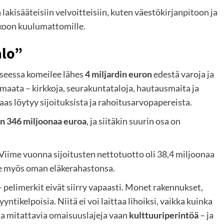
 lakisääteisiin velvoitteisiin, kuten väestökirjanpitoon ja
kkoon kuulumattomille.
alo”
seessa komeilee lähes
4 miljardin euron
edestä varoja ja
a maata – kirkkoja, seurakuntataloja, hautausmaita ja
as löytyy sijoituksista ja rahoitusarvopapereista.
in 346 miljoonaa euroa
, ja siitäkin suurin osa on
 Viime vuonna sijoitusten nettotuotto oli 38,4 miljoonaa
tse myös oman eläkerahastonsa.
 pelimerkit eivät siirry vapaasti. Monet rakennukset,
yntikelpoisia. Niitä ei voi laittaa lihoiksi, vaikka kuinka
ssa mitattavia omaisuuslajeja vaan
kulttuuriperintöä
– ja