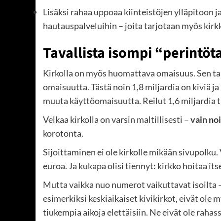
Lisäksi rahaa uppoaa kiinteistöjen ylläpitoon ja
hautauspalveluihin – joita tarjotaan myös kir
Tavallista isompi “perintöt
Kirkolla on myös huomattava omaisuus. Sen ta
omaisuutta. Tästä noin 1,8 miljardia on kiviä j
muuta käyttöomaisuutta. Reilut 1,6 miljardia ta
Velkaa kirkolla on varsin maltillisesti –
vain no
korotonta.
Sijoittaminen ei ole kirkolle mikään sivupolku.
euroa. Ja kukapa olisi tiennyt: kirkko hoitaa i
Mutta vaikka nuo numerot vaikuttavat isoilta –
esimerkiksi keskiaikaiset kivikirkot, eivät ole my
tiukempia aikoja elettäisiin. Ne eivät ole raha