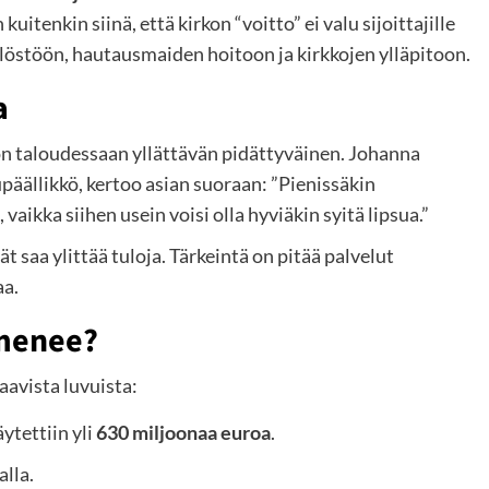
itenkin siinä, että kirkon “voitto” ei valu sijoittajille
löstöön, hautausmaiden hoitoon ja kirkkojen ylläpitoon.
a
 on taloudessaan yllättävän pidättyväinen. Johanna
äällikkö, kertoo asian suoraan: ”Pienissäkin
aikka siihen usein voisi olla hyviäkin syitä lipsua.”
 saa ylittää tuloja. Tärkeintä on pitää palvelut
aa.
 menee?
aavista luvuista:
ytettiin yli
630 miljoonaa euroa
.
lla.