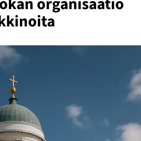
uokan organisaatio
kkinoita