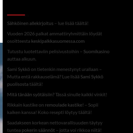
Linkit
Sähköinen allekirjoitus
– lue lisää täältä!
Vuoden 2026 palkat ammattiryhmittäin löydät
osoitteesta
keskipalkkasuomessa.com
Tutustu luotettaviin pelisivustoihin –
Suomikasino
auttaa alkuun.
Sami Sykkö on tietenkin menestynyt urallaan –
Mutta entä rakkauselämä? Lue lisää
Sami Sykkö
puolisosta
täältä!
Mitä tänään syötäisiin?
Tässä sinulle kaikki vinkit!
Rikkain kastike on
remoulade kastike
! – Sopii
kaiken kanssa! Koko resepti löytyy täältä!
Saadakseen korkean nettovarallisuuden täytyy
tuntea
pokerin säännöt
– jotta voi rikkoa niitä!