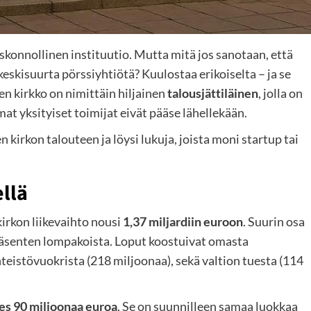
skonnollinen instituutio. Mutta mitä jos sanotaan, että
keskisuurta pörssiyhtiötä? Kuulostaa erikoiselta – ja se
en kirkko on nimittäin hiljainen
talousjättiläinen
, jolla on
mat yksityiset toimijat eivät pääse lähellekään.
 kirkon talouteen ja löysi lukuja, joista moni startup tai
ellä
kirkon liikevaihto nousi
1,37 miljardiin euroon
. Suurin osa
eli jäsenten lompakoista. Loput koostuivat omasta
teistövuokrista (218 miljoonaa), sekä valtion tuesta (114
es 90 miljoonaa euroa
. Se on suunnilleen samaa luokkaa