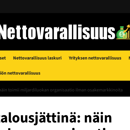
set
Nettovarallisuus laskuri
Yrityksen nettovarallisuus
ön nettovarallisuus
näin toimii miljardiluokan organisaatio ilman osakemarkkinoita
alousjättinä: näin