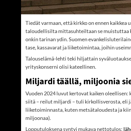
Tiedät varmaan, että kirkko on ennen kaikkea u
taloudellisilta mittasuhteiltaan se muistuttaa 
onkin tarinan ydin. Suomen evankelisluterilain
tase, kassavarat ja liiketoimintaa, joihin useim
Talouselämä-lehti teki hiljattain syväluotauksen
yrityskonserni olisi kateellinen.
Miljardi täällä, miljoonia si
Vuoden 2024 luvut kertovat kaiken oleellisen: 
siitä – reilut miljardi – tuli kirkollisverosta, 
liiketoiminnasta, kuten metsätaloudesta ja kiin
miljoonaa).
Lopputuloksena syntyi mukava nettotulos:
läh