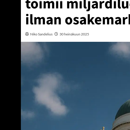
toimii miljardil
ilman osakemar
Niko Sandelius
30 heinäkuun 2025