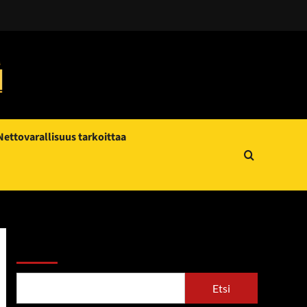
Nettovarallisuus tarkoittaa
Etsi
Etsi