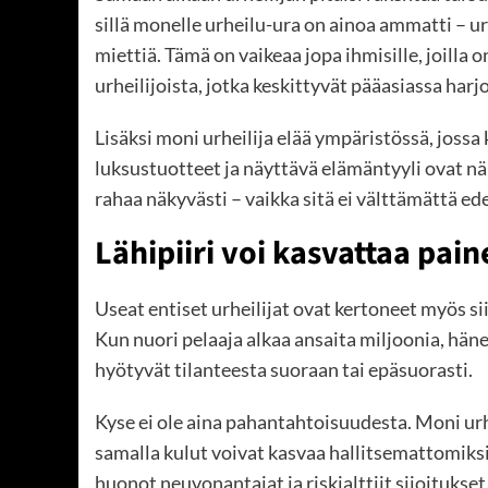
sillä monelle urheilu-ura on ainoa ammatti – ura
miettiä. Tämä on vaikeaa jopa ihmisille, joill
urheilijoista, jotka keskittyvät pääasiassa harjo
Lisäksi moni urheilija elää ympäristössä, jossa 
luksustuotteet ja näyttävä elämäntyyli ovat nä
rahaa näkyvästi – vaikka sitä ei välttämättä edes
Lähipiiri voi kasvattaa pain
Useat entiset urheilijat ovat kertoneet myös siit
Kun nuori pelaaja alkaa ansaita miljoonia, hän
hyötyvät tilanteesta suoraan tai epäsuorasti.
Kyse ei ole aina pahantahtoisuudesta. Moni urh
samalla kulut voivat kasvaa hallitsemattomiks
huonot neuvonantajat ja riskialttiit sijoitukset