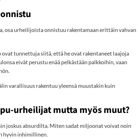
äonnistu
, osa urheilijoista onnistuu rakentamaan erittäin vahvan
ovat tunnettuja siitä, että he ovat rakentaneet laajoja
tulonsa eivät perustu enää pelkästään palkkoihin, vaan
öhön.
älin varallisuus rakentuu yleensä muustakin kuin
ippu-urheilijat mutta myös muut?
n joskus absurdilta. Miten sadat miljoonat voivat noin
n hyvin inhimillinen.