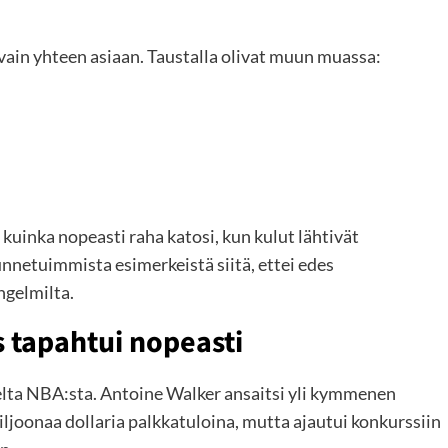
vain yhteen asiaan. Taustalla olivat muun muassa:
uinka nopeasti raha katosi, kun kulut lähtivät
unnetuimmista esimerkeistä siitä, ettei edes
ngelmilta.
 tapahtui nopeasti
elta NBA:sta. Antoine Walker ansaitsi yli kymmenen
ljoonaa dollaria palkkatuloina, mutta ajautui konkurssiin