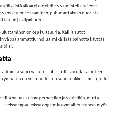
n jälkeistä aikaa ei ole ehditty valmistella tai edes
a on vahva talousosaaminen, puhumattakaan nuorista
itteluun ja kilpailuun.
kuluttaminen on osa kulttuuria. Kalliit autot,
kyvä osa ammattiurheilua, mikä lisää painetta käyttää
 olisi.
etta
ä, kuinka suuri vaikutus lähipiirillä voi olla talouteen.
en ympärilleen voi muodostua suuri joukko ihmisiä, jotka
eilija haluaa auttaa perhettään ja ystäviään, mutta
i. Useissa tapauksissa ongelmia ovat aiheuttaneet myös
.