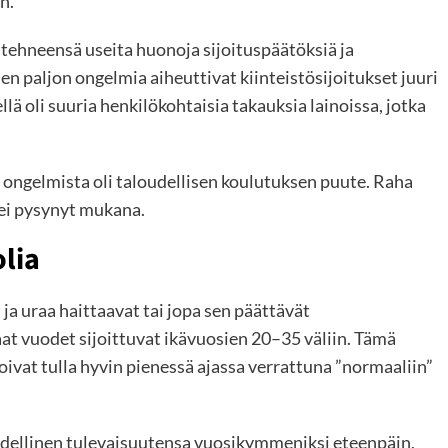
n.
ehneensä useita huonoja sijoituspäätöksiä ja
en paljon ongelmia aiheuttivat kiinteistösijoitukset juuri
lä oli suuria henkilökohtaisia takauksia lainoissa, jotka
 ongelmista oli taloudellisen koulutuksen puute. Raha
 ei pysynyt mukana.
olia
 ja uraa haittaavat tai jopa sen päättävät
at vuodet sijoittuvat ikävuosien 20–35 väliin. Tämä
oivat tulla hyvin pienessä ajassa verrattuna ”normaaliin”
oudellinen tulevaisuutensa vuosikymmeniksi eteenpäin,