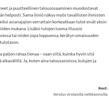
ineet ja puutteellinen talousosaaminen muodostavat
vän helposti. Sama ilmiö näkyy myös tavallisten ihmisten
kiksi
asianajajien
verrattain korkeatkaan tulot eivät yksin
niiden mukana. Lisäksi tulojen luoma illuusio
askiessa tai niiden jopa loppuessa, kerätyn omaisuuden
 tulotason.
a paljon rahaa tienaa – vaan siitä, kuinka hyvin sitä
ikavälillä. Ja, kuten aina talousasioissa, kulujen ja
Next:
Verotus virolaisilla nettikasinoilla