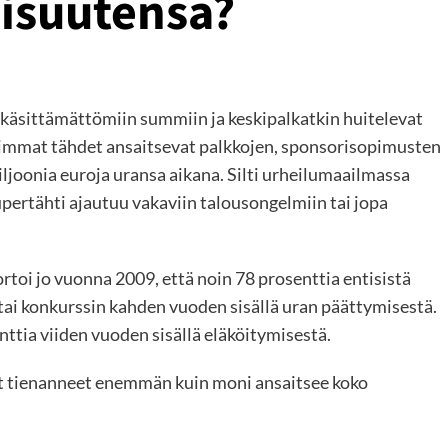
isuutensa?
 käsittämättömiin summiin ja keskipalkatkin huitelevat
rimmat tähdet ansaitsevat palkkojen, sponsorisopimusten
ljoonia euroja uransa aikana. Silti urheilumaailmassa
upertähti ajautuu vakaviin talousongelmiin tai jopa
rtoi jo vuonna 2009, että noin 78 prosenttia entisistä
tai konkurssin kahden vuoden sisällä uran päättymisestä.
nttia viiden vuoden sisällä eläköitymisestä.
at tienanneet enemmän kuin moni ansaitsee koko