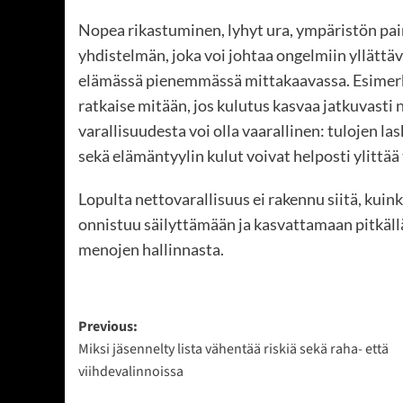
Nopea rikastuminen, lyhyt ura, ympäristön pa
yhdistelmän, joka voi johtaa ongelmiin yllättä
elämässä pienemmässä mittakaavassa. Esimer
ratkaise mitään, jos kulutus kasvaa jatkuvasti 
varallisuudesta voi olla vaarallinen: tulojen l
sekä elämäntyylin kulut voivat helposti ylittää
Lopulta nettovarallisuus ei rakennu siitä, kuink
onnistuu säilyttämään ja kasvattamaan pitkällä a
menojen hallinnasta.
Post
Previous:
Miksi jäsennelty lista vähentää riskiä sekä raha- että
navigation
viihdevalinnoissa