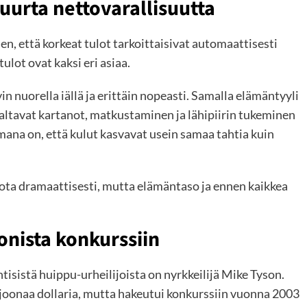
suurta nettovarallisuutta
hen, että korkeat tulot tarkoittaisivat automaattisesti
ulot ovat kaksi eri asiaa.
n nuorella iällä ja erittäin nopeasti. Samalla elämäntyyli
, valtavat kartanot, matkustaminen ja lähipiirin tukeminen
ana on, että kulut kasvavat usein samaa tahtia kuin
dota dramaattisesti, mutta elämäntaso ja ennen kaikkea
onista konkurssiin
sistä huippu-urheilijoista on nyrkkeilijä Mike Tyson.
iljoonaa dollaria, mutta hakeutui konkurssiin vuonna 2003