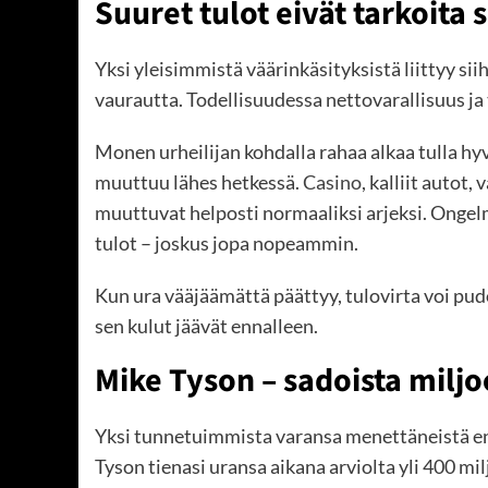
Suuret tulot eivät tarkoita 
Yksi yleisimmistä väärinkäsityksistä liittyy sii
vaurautta. Todellisuudessa nettovarallisuus ja t
Monen urheilijan kohdalla rahaa alkaa tulla hyvi
muuttuu lähes hetkessä.
Casino
, kalliit autot
muuttuvat helposti normaaliksi arjeksi. Ongelm
tulot – joskus jopa nopeammin.
Kun ura vääjäämättä päättyy, tulovirta voi pu
sen kulut jäävät ennalleen.
Mike Tyson – sadoista miljo
Yksi tunnetuimmista varansa menettäneistä enti
Tyson tienasi uransa aikana arviolta yli 400 m