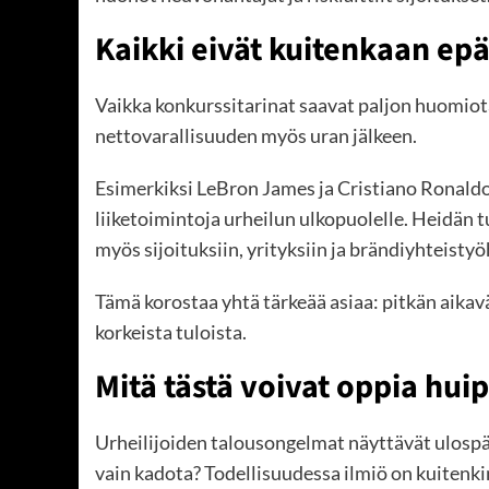
Kaikki eivät kuitenkaan ep
Vaikka konkurssitarinat saavat paljon huomiota
nettovarallisuuden myös uran jälkeen.
Esimerkiksi LeBron James ja Cristiano Ronaldo 
liiketoimintoja urheilun ulkopuolelle. Heidän 
myös sijoituksiin, yrityksiin ja brändiyhteisty
Tämä korostaa yhtä tärkeää asiaa: pitkän aikav
korkeista tuloista.
Mitä tästä voivat oppia hu
Urheilijoiden talousongelmat näyttävät ulospäi
vain kadota? Todellisuudessa ilmiö on kuitenki