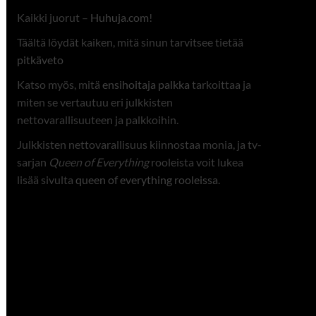
Kaikki juorut –
Huhuja.com
!
Täältä löydät kaiken, mitä sinun tarvitsee tietää
pitkäveto
Katso myös, mitä
ensihoitaja palkka
tarkoittaa ja
miten se vertautuu eri julkkisten
nettovarallisuuteen ja palkkoihin.
Julkkisten nettovarallisuus kiinnostaa monia, ja tv-
sarjan
Queen of Everything
rooleista voit lukea
lisää sivulta
queen of everything rooleissa
.