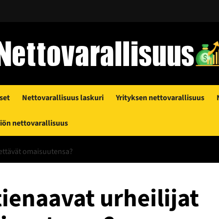
set
Nettovarallisuus laskuri
Yrityksen nettovarallisuus
ön nettovarallisuus
nettävät omaisuutensa?
tienaavat urheilijat