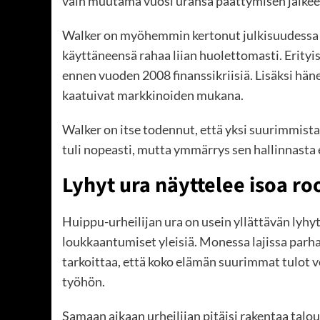
vain muutama vuosi uransa päättymisen jälkee
Walker on myöhemmin kertonut julkisuudessa t
käyttäneensä rahaa liian huolettomasti. Erityis
ennen vuoden 2008 finanssikriisiä. Lisäksi hänel
kaatuivat markkinoiden mukana.
Walker on itse todennut, että yksi suurimmista
tuli nopeasti, mutta ymmärrys sen hallinnasta
Lyhyt ura näyttelee isoa ro
Huippu-urheilijan ura on usein yllättävän lyhyt
loukkaantumiset yleisiä. Monessa lajissa parha
tarkoittaa, että koko elämän suurimmat tulot v
työhön.
Samaan aikaan urheilijan pitäisi rakentaa tal