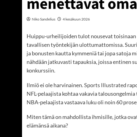
menettävät oma
Niko Sandelius
4 kesäkuun 2026
Huippu-urheilijoiden tulot nousevat toisinaan
tavallisen työntekijän ulottumattomissa. Suu
ja bonusten kautta kymmeniä tai jopa satoja mi
nähdään jatkuvasti tapauksia, joissa entinen s
konkurssiin.
Ilmiö ei ole harvinainen.
Sports Illustrated
rapo
NFL-pelaajista kohtaa vakavia talousongelmia 
NBA-pelaajista vastaava luku oli noin 60 prose
Miten tämä on mahdollista ihmisille, jotka ov
elämänsä aikana?