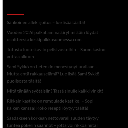
Linkit
Sähköinen allekirjoitus
– lue lisää täältä!
Vuoden 2026 palkat ammattiryhmittäin löydät
osoitteesta
keskipalkkasuomessa.com
Tutustu luotettaviin pelisivustoihin –
Suomikasino
auttaa alkuun.
Sami Sykkö on tietenkin menestynyt urallaan –
Mutta entä rakkauselämä? Lue lisää
Sami Sykkö
puolisosta
täältä!
Mitä tänään syötäisiin?
Tässä sinulle kaikki vinkit!
Rikkain kastike on
remoulade kastike
! – Sopii
kaiken kanssa! Koko resepti löytyy täältä!
Saadakseen korkean nettovarallisuuden täytyy
tuntea
pokerin säännöt
– jotta voi rikkoa niitä!