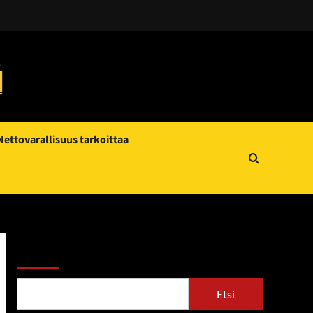
Nettovarallisuus tarkoittaa
Etsi
Etsi