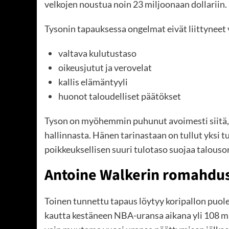
velkojen noustua noin 23 miljoonaan dollariin.
Tysonin tapauksessa ongelmat eivät liittyneet 
valtava kulutustaso
oikeusjutut ja verovelat
kallis elämäntyyli
huonot taloudelliset päätökset
Tyson on myöhemmin puhunut avoimesti siitä, k
hallinnasta. Hänen tarinastaan on tullut yksi t
poikkeuksellisen suuri tulotaso suojaa talouso
Antoine Walkerin romahdus
Toinen tunnettu tapaus löytyy koripallon puol
kautta kestäneen NBA-uransa aikana yli 108 mi