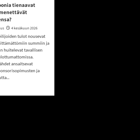
oonia tienaavat
t menettävät
ensa?
ius
4 kesäkuun 2026
lijoiden tulot nousevat
sittämättömiin summiin ja
n huitelevat tavallisen
ulottumattomissa.
ähdet ansaitsevat
ponsorisopimusten ja
tta...
nia
vat
jat
tävät
uutensa?