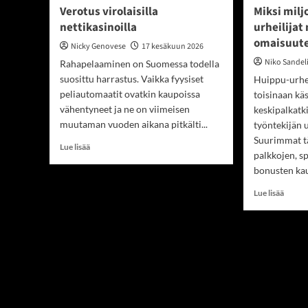
Verotus virolaisilla
Miksi milj
nettikasinoilla
urheilija
omaisuut
Nicky Genovese
17 kesäkuun 2026
Niko Sandel
Rahapelaaminen on Suomessa todella
suosittu harrastus. Vaikka fyysiset
Huippu-urhei
peliautomaatit ovatkin kaupoissa
toisinaan kä
vähentyneet ja ne on viimeisen
keskipalkatki
muutaman vuoden aikana pitkälti...
työntekijän 
Suurimmat t
Read
Lue lisää
palkkojen, s
more
bonusten kau
about
Verotus
Read
Lue lisää
virolaisilla
more
nettikasinoilla
about
Miksi
miljoo
tienaa
urheili
menet
omais