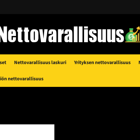
set
Nettovarallisuus laskuri
Yrityksen nettovarallisuus
ön nettovarallisuus
u 2026