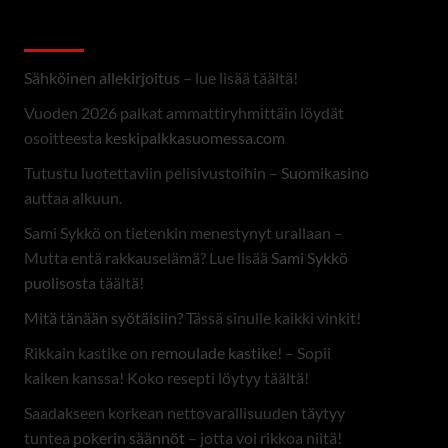
Linkit
Sähköinen allekirjoitus
– lue lisää täältä!
Vuoden 2026 palkat ammattiryhmittäin löydät
osoitteesta
keskipalkkasuomessa.com
Tutustu luotettaviin pelisivustoihin –
Suomikasino
auttaa alkuun.
Sami Sykkö on tietenkin menestynyt urallaan –
Mutta entä rakkauselämä? Lue lisää
Sami Sykkö
puolisosta
täältä!
Mitä tänään syötäisiin?
Tässä sinulle kaikki vinkit!
Rikkain kastike on
remoulade kastike
! – Sopii
kaiken kanssa! Koko resepti löytyy täältä!
Saadakseen korkean nettovarallisuuden täytyy
tuntea
pokerin säännöt
– jotta voi rikkoa niitä!