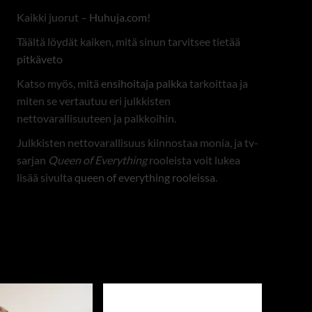
Kaikki juorut –
Huhuja.com
!
Täältä löydät kaiken, mitä sinun tarvitsee tietää
pitkäveto
Katso myös, mitä
ensihoitaja palkka
tarkoittaa ja
miten se vertautuu eri julkkisten
nettovarallisuuteen ja palkkoihin.
Julkkisten nettovarallisuus kiinnostaa monia, ja tv-
sarjan
Queen of Everything
rooleista voit lukea
lisää sivulta
queen of everything rooleissa
.