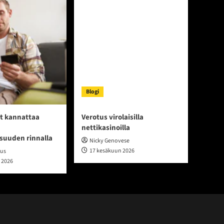
Blogi
t kannattaa
Verotus virolaisilla
nettikasinoilla
isuuden rinnalla
Nicky Genovese
17 kesäkuun 2026
ius
 2026