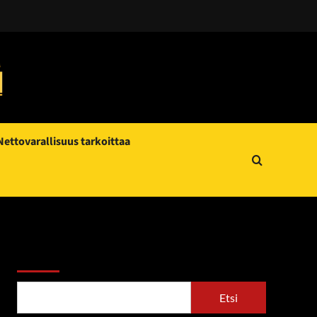
Nettovarallisuus tarkoittaa
Etsi
Etsi