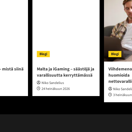
Blogi
Blogi
– mistä siinä
Malta ja iGaming – säästöjä ja
Viihdemeno
varallisuutta kerryttämässä
huomioida
nettovarall
Niko Sandelius
24 heinäkuun 2026
Niko Sandel
3 heinäkuun