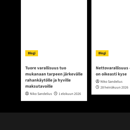
Blogi
Blogi
Tuore varallisuus tuo
Nettovarallisuus 
mukanaan tarpeen järkevälle
on oikeasti kyse
rahankäytölle ja hyville
Niko Sandelius
maksutavoille
28 heinäkuun 2026
Niko Sandelius
1 elokuun 2026