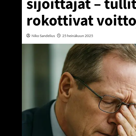
sijoittajat – tull
rokottivat voitto
Niko Sandelius
25 heinäkuun 2025