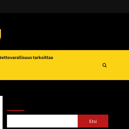
Nettovarallisuus tarkoittaa
Etsi
Etsi