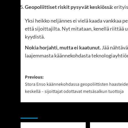
Geopoliittiset riskit pysyvät keskiössä:
erityi
Yksi heikko neljännes ei vielä kaada vankkaa pe
että sijoittajilta. Nyt mitataan, kenellä riittä
kyydistä.
Nokia horjahti, mutta ei kaatunut.
Jää nähtäväk
laajemmasta käännekohdasta teknologiayhtiön
Post
Previous:
Stora Enso käännekohdassa geopoliittisten haasteid
navigation
keskellä – sijoittajat odottavat metsäsalkun tuottoja
Sekalaista