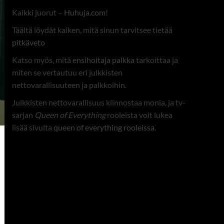
Kaikki juorut –
Huhuja.com
!
Täältä löydät kaiken, mitä sinun tarvitsee tietää
pitkäveto
Katso myös, mitä
ensihoitaja palkka
tarkoittaa ja
miten se vertautuu eri julkkisten
nettovarallisuuteen ja palkkoihin.
Julkkisten nettovarallisuus kiinnostaa monia, ja tv-
sarjan
Queen of Everything
rooleista voit lukea
lisää sivulta
queen of everything rooleissa
.