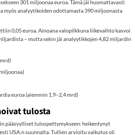
ksekseen 301 miljoonaa euroa. Tämä jäi huomattavasti
 ja myös analyytikoiden odottamasta 390 miljoonasta
ttiin 0,05 euroa. Ainoana valopilkkuna liikevaihto kasvoi
ljardista – mutta sekin jäi analyytikkojen 4,82 miljardin
 mrd)
miljoonaa)
ardia euroa (aiemmin 1,9–2,4 mrd)
noivat tulosta
iin pääsyylliset tulospettymykseen: heikentynyt
isesti USA:n suunnalta. Tullien arvioitu vaikutus oli