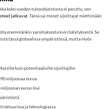
ikka koko vuoden tulosohjeistusta ei peruttu, sen
steet jatkuvat
. Tämä sai monet sijoittajat miettimään
oi olla enemmänkin varoituksesta kuin hälytyksestä. Se
keistä tässä globaalissa ympäristössä, mutta myös
yisille kuin potentiaalisille sijoittajille:
390 miljoonaa euroa
 miljoonan euron lovi
päristöstä
struktuurissa ja teknologiassa