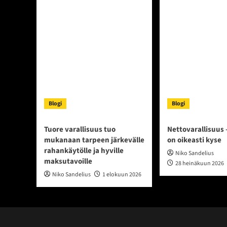
Blogi
Blogi
Tuore varallisuus tuo
Nettovarallisuus 
mukanaan tarpeen järkevälle
on oikeasti kyse
rahankäytölle ja hyville
Niko Sandelius
maksutavoille
28 heinäkuun 2026
Niko Sandelius
1 elokuun 2026