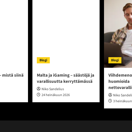
Blogi
Blogi
– mistä siinä
Malta ja iGaming – säästöjä ja
Viihdemeno
varallisuutta kerryttämässä
huomioida
nettovarall
Niko Sandelius
24 heinäkuun 2026
Niko Sandel
3 heinäkuun