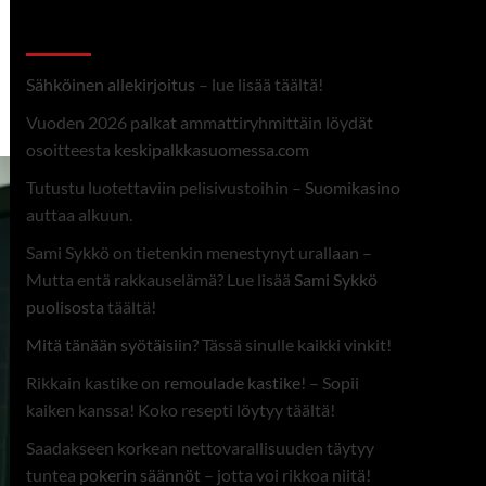
Linkit
Sähköinen allekirjoitus
– lue lisää täältä!
Vuoden 2026 palkat ammattiryhmittäin löydät
osoitteesta
keskipalkkasuomessa.com
Tutustu luotettaviin pelisivustoihin –
Suomikasino
auttaa alkuun.
Sami Sykkö on tietenkin menestynyt urallaan –
Mutta entä rakkauselämä? Lue lisää
Sami Sykkö
puolisosta
täältä!
Mitä tänään syötäisiin?
Tässä sinulle kaikki vinkit!
Rikkain kastike on
remoulade kastike
! – Sopii
kaiken kanssa! Koko resepti löytyy täältä!
Saadakseen korkean nettovarallisuuden täytyy
tuntea
pokerin säännöt
– jotta voi rikkoa niitä!