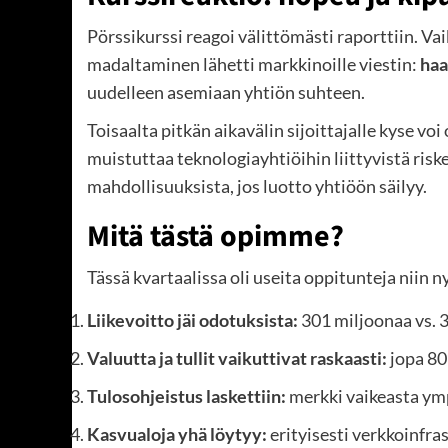
Pörssikurssi reagoi välittömästi raporttiin. Va
madaltaminen lähetti markkinoille viestin:
haa
uudelleen asemiaan yhtiön suhteen.
Toisaalta pitkän aikavälin sijoittajalle kyse v
muistuttaa teknologiayhtiöihin liittyvistä ris
mahdollisuuksista, jos luotto yhtiöön säilyy.
Mitä tästä opimme?
Tässä kvartaalissa oli useita oppitunteja niin nyk
Liikevoitto jäi odotuksista:
301 miljoonaa vs. 
Valuutta ja tullit vaikuttivat raskaasti:
jopa 80
Tulosohjeistus laskettiin:
merkki vaikeasta ym
Kasvualoja yhä löytyy:
erityisesti verkkoinfra