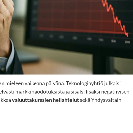
en
mieleen vaikeana päivänä. Teknologiayhtiö julkaisi
lvästi markkinaodotuksista ja sisälsi lisäksi negatiivisen
aikkea
valuuttakurssien heilahtelut
sekä Yhdysvaltain