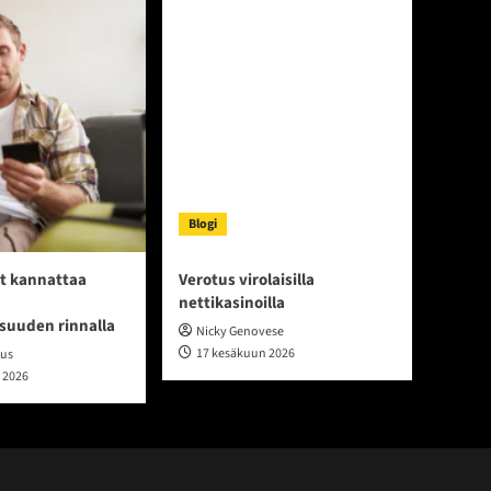
Blogi
t kannattaa
Verotus virolaisilla
nettikasinoilla
isuuden rinnalla
Nicky Genovese
17 kesäkuun 2026
ius
 2026