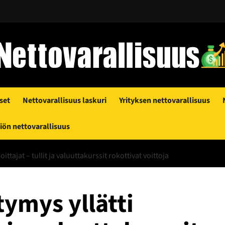
set
Nettovarallisuus laskuri
Yrityksen nettovarallisuus
ön nettovarallisuus
ittajat – tullit ja valuuttakurssit rokottivat voittoja
ymys yllätti