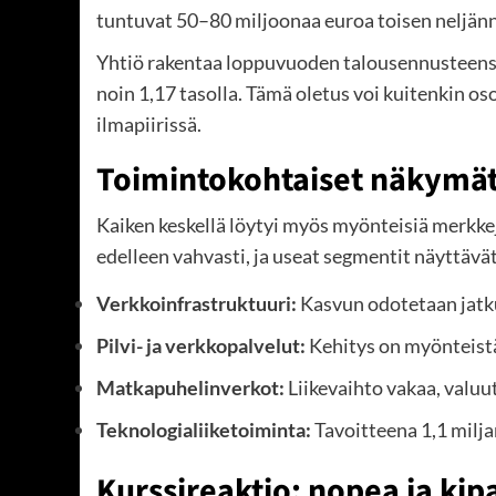
tuntuvat 50–80 miljoonaa euroa toisen neljän
Yhtiö rakentaa loppuvuoden talousennusteensa o
noin 1,17 tasolla. Tämä oletus voi kuitenkin os
ilmapiirissä.
Toimintokohtaiset näkymä
Kaiken keskellä löytyi myös myönteisiä merkkej
edelleen vahvasti, ja useat segmentit näyttävät
Verkkoinfrastruktuuri:
Kasvun odotetaan jat
Pilvi- ja verkkopalvelut:
Kehitys on myönteist
Matkapuhelinverkot:
Liikevaihto vakaa, valuu
Teknologialiiketoiminta:
Tavoitteena 1,1 milja
Kurssireaktio: nopea ja ki