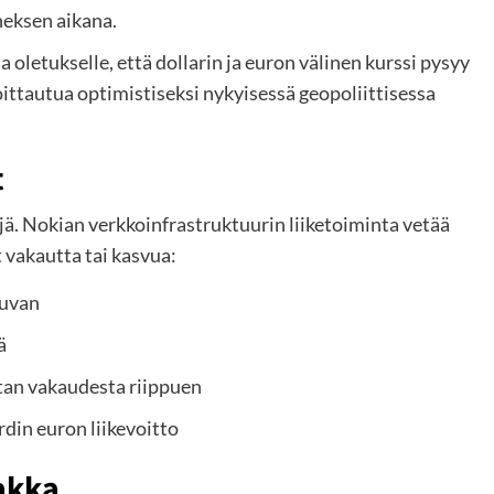
neksen aikana.
letukselle, että dollarin ja euron välinen kurssi pysyy
oittautua optimistiseksi nykyisessä geopoliittisessa
t
ä. Nokian verkkoinfrastruktuurin liiketoiminta vetää
 vakautta tai kasvua:
kuvan
ä
tan vakaudesta riippuen
rdin euron liikevoitto
pakka