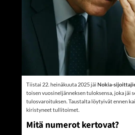
Tiistai 22. heinäkuuta 2025 jäi
Nokia-sijoittaji
toisen vuosineljänneksen tuloksensa, joka jäi se
tulosvaroituksen. Taustalta löytyivät ennen k
kiristyneet tullitoimet.
Mitä numerot kertovat?