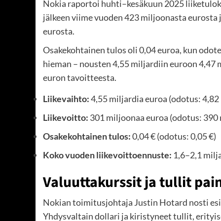
Nokia raportoi huhti–kesäkuun 2025 liiketulo
jälkeen viime vuoden 423 miljoonasta eurosta
eurosta.
Osakekohtainen tulos oli 0,04 euroa, kun odote
hieman – nousten 4,55 miljardiin euroon 4,47 mi
euron tavoitteesta.
Liikevaihto:
4,55 miljardia euroa (odotus: 4,82
Liikevoitto:
301 miljoonaa euroa (odotus: 390 
Osakekohtainen tulos:
0,04 € (odotus: 0,05 €)
Koko vuoden liikevoittoennuste:
1,6–2,1 milj
Valuuttakurssit ja tullit pai
Nokian toimitusjohtaja Justin Hotard nosti es
Yhdysvaltain dollari ja kiristyneet tullit, erity