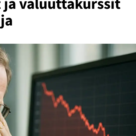
it ja valuuttakurssit
ja