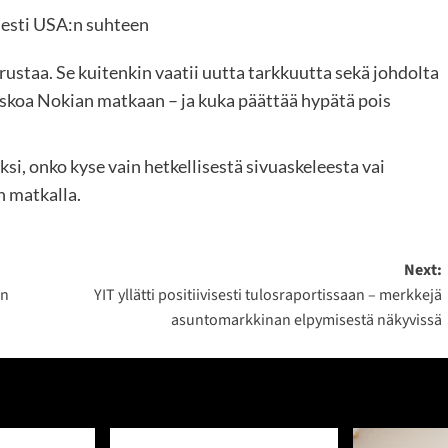
sesti USA:n suhteen
rustaa. Se kuitenkin vaatii uutta tarkkuutta sekä johdolta
ä uskoa Nokian matkaan – ja kuka päättää hypätä pois
si, onko kyse vain hetkellisestä sivuaskeleesta vai
 matkalla.
Next:
en
YIT yllätti positiivisesti tulosraportissaan – merkkejä
asuntomarkkinan elpymisestä näkyvissä