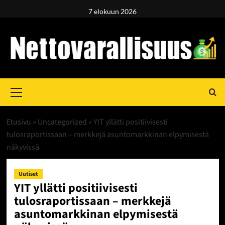
Skip
7 elokuun 2026
to
content
Primary
Menu
Etusivu
»
Uncategorized
»
YIT yllätti positiivisesti
tulosraportissaan – merkkejä asuntomarkkinan elpymisestä
näkyvissä
Uutiset
YIT yllätti positiivisesti
tulosraportissaan – merkkejä
asuntomarkkinan elpymisestä