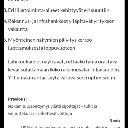
Eri liiketoiminta-alueet kehittyvät eri suuntiin
Rakennus- ja infrahankkeet ylläpitävät yrityksen
vakautta
Myönteinen näkymien päivitys kertoo
luottamuksesta loppuvuoteen
Lähikuukaudet näyttävät, riittääkö tämä orastava
kevät sulattamaan koko rakennusalan hiljaisuuden.
YIT ainakin antaa syytä varovaiseen optimismiin.
Post
Previous:
Nokian tulospettymys yllätti sijoittajat – tullit ja
navigation
valuuttakurssit rokottivat voittoja
Next:
UPM:n tulospettymys paljastaa metsäsektorin syvän