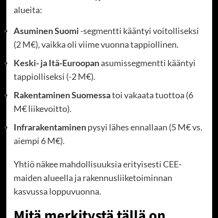
alueita:
Asuminen Suomi
-segmentti kääntyi voitolliseksi
(2 M€), vaikka oli viime vuonna tappiollinen.
Keski- ja Itä-Euroopan
asumissegmentti kääntyi
tappiolliseksi (-2 M€).
Rakentaminen Suomessa
toi vakaata tuottoa (6
M€ liikevoitto).
Infrarakentaminen
pysyi lähes ennallaan (5 M€ vs.
aiempi 6 M€).
Yhtiö näkee mahdollisuuksia erityisesti CEE-
maiden alueella ja rakennusliiketoiminnan
kasvussa loppuvuonna.
Mitä merkitystä tällä on