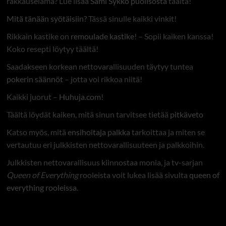
rakkauselämä? Lue lisää
Sami Sykkö puolisosta
täältä!
Mitä tänään syötäisiin?
Tässä sinulle kaikki vinkit!
Rikkain kastike on
remoulade kastike
! – Sopii kaiken kanssa!
Koko resepti löytyy täältä!
Saadakseen korkean nettovarallisuuden täytyy tuntea
pokerin säännöt
– jotta voi rikkoa niitä!
Kaikki juorut –
Huhuja.com
!
Täältä löydät kaiken, mitä sinun tarvitsee tietää
pitkäveto
Katso myös, mitä
ensihoitaja palkka
tarkoittaa ja miten se
vertautuu eri julkkisten nettovarallisuuteen ja palkkoihin.
Julkkisten nettovarallisuus kiinnostaa monia, ja tv-sarjan
Queen of Everything
rooleista voit lukea lisää sivulta
queen of
everything rooleissa
.