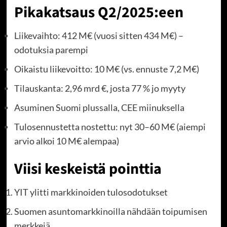
Pikakatsaus Q2/2025:een
Liikevaihto: 412 M€ (vuosi sitten 434 M€) –
odotuksia parempi
Oikaistu liikevoitto: 10 M€ (vs. ennuste 7,2 M€)
Tilauskanta: 2,96 mrd €, josta 77 % jo myyty
Asuminen Suomi plussalla, CEE miinuksella
Tulosennustetta nostettu: nyt 30–60 M€ (aiempi
arvio alkoi 10 M€ alempaa)
Viisi keskeistä pointtia
YIT ylitti markkinoiden tulosodotukset
Suomen asuntomarkkinoilla nähdään toipumisen
merkkejä