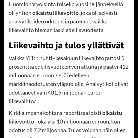
Huomionarvoisinta toisella vuosineljänneksellä
oli yhtiön
oikaistu liikevoitto
, joka oli selvästi
analyytikoiden odotuksia parempi, vaikka
liikevaihto hieman laski edellisvuodesta.
Liikevaihto ja tulos yllättivät
Vaikka YIT:n huhti–kesäkuun liikevaihto putosi 5
prosenttia edellisvuoteen verrattuna ja päätyi 412
miljoonaan euroon, se jäi edelleen
markkinaodotusten yläpuolelle. Analyytikot olivat
odottaneet vain 401,5 miljoonan euron
liikevaihtoa.
Kirkkaimpana kohtana raportissa loisti
oikaistu
liikevoitto
, joka ylsi 10 miljoonaan euroon, kun
odotus oli 7,2 miljoonaa. Tulos voidaan näin ollen