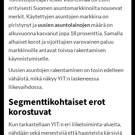
erityisesti Suomen asuntomarkkinoilta nousevat
merkit. Käytettyjen asuntojen markkina on
piristynyt ja
uusien asuntolainojen
määrä on
alkuvuonna kasvanut jopa 18 prosenttia. Samalla
alhaiset korot ja sijoittajien varovainen paluu
markkinoille antavat toivoa rakentamisen
käynnistymiselle.
Uusien asuntojen rakentaminen on tosin edelleen
vähäistä, mikä näkyy YIT:n laskeneessa
liikevaihdossa.
Segmenttikohtaiset erot
korostuvat
Kun tarkastellaan YIT:n eri liiketoiminta-alueita,
nähdään sekä menestyjiä että haasteista kärsiviä