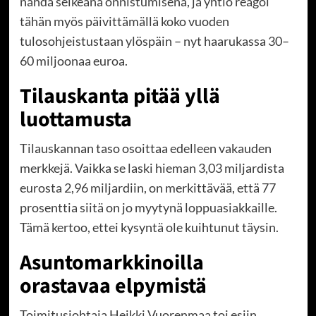
nähdä selkeänä onnistumisena, ja yhtiö reagoi
tähän myös päivittämällä koko vuoden
tulosohjeistustaan ylöspäin – nyt haarukassa 30–
60 miljoonaa euroa.
Tilauskanta pitää yllä
luottamusta
Tilauskannan taso osoittaa edelleen vakauden
merkkejä. Vaikka se laski hieman 3,03 miljardista
eurosta 2,96 miljardiin, on merkittävää, että 77
prosenttia siitä on jo myytynä loppuasiakkaille.
Tämä kertoo, ettei kysyntä ole kuihtunut täysin.
Asuntomarkkinoilla
orastavaa elpymistä
Toimitusjohtaja Heikki Vuorenmaa toi esiin