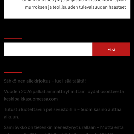
murroksen ja teollisuuden tulevaisuuden haasteet
Etsi
Etsi
Linkit
Sähköinen allekirjoitus
– lue lisää täältä!
Vuoden 2026 palkat ammattiryhmittäin löydät osoitteesta
keskipalkkasuomessa.com
Tutustu luotettaviin pelisivustoihin –
Suomikasino
auttaa
alkuun.
Sami Sykkö on tietenkin menestynyt urallaan – Mutta entä